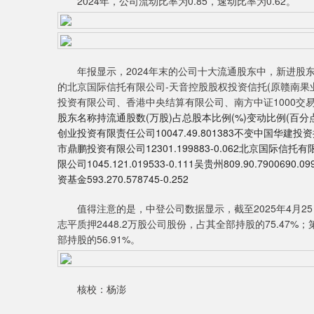
2024年，公司流动比率为0.85，速动比率为0.62。
年报显示，2024年末的公司十大流通股东中，新进股东
的北京国际信托有限公司-天音控股股权投资信托(原赣南果
投资有限公司、香港中央结算有限公司、南方中证1000交
股东名称持流通股数(万股)占总股本比例(%)变动比例(百分点)
创业投资有限责任公司10047.49.801383不变中国华建投资控股
市鼎鹏投资有限公司12301.199883-0.062北京国际信托
限公司1045.121.019533-0.111吴贵州809.90.79006
资基金593.270.578745-0.252
值得注意的是，中登公司数据显示，截至2025年4月25
志平质押2448.2万股公司股份，占其全部持股的75.47
部持股的56.91%。
核校：杨澎