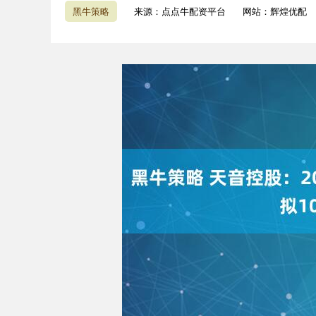
黑牛策略
来源：点点牛配资平台
网站：辉煌优配
深证成指
14311.01
9.68
1.02%
200.89
1