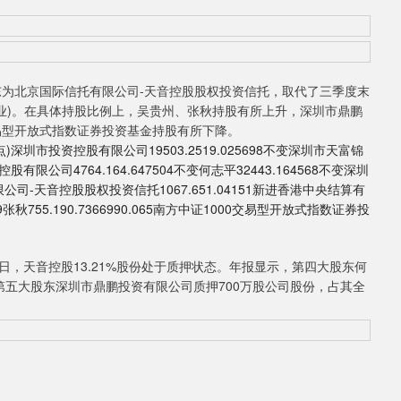
为北京国际信托有限公司-天音控股股权投资信托，取代了三季度末
业)。在具体持股比例上，吴贵州、张秋持股有所上升，深圳市鼎鹏
易型开放式指数证券投资基金持股有所下降。
深圳市投资控股有限公司19503.2519.025698不变深圳市天富锦
有限公司4764.164.647504不变何志平32443.164568不变深圳
有限公司-天音控股股权投资信托1067.651.04151新进香港中央结算有
90.099张秋755.190.7366990.065南方中证1000交易型开放式指数证券投
日，天音控股13.21%股份处于质押状态。年报显示，第四大股东何
%；第五大股东深圳市鼎鹏投资有限公司质押700万股公司股份，占其全