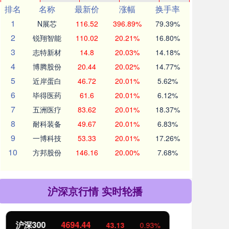
排名
名称
最新价
涨幅
换手率
1
N展芯
116.52
396.89%
79.39%
2
锐翔智能
110.02
20.21%
16.80%
3
志特新材
14.8
20.03%
14.18%
4
博腾股份
20.44
20.02%
14.77%
5
近岸蛋白
46.72
20.01%
5.62%
6
毕得医药
61.6
20.01%
6.12%
7
五洲医疗
83.62
20.01%
18.37%
8
耐科装备
49.67
20.01%
6.83%
9
一博科技
53.33
20.01%
17.26%
10
方邦股份
146.16
20.00%
7.68%
沪深京行情 实时轮播
北证50
1134.24
创
11.37
1.01%