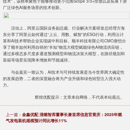
技术”，该榜单聚焦于能够推动更小范围Scope 3/3+排放以及拓展下游
广泛绿色AI服务场景的技术创新。
活动上，阿里云国际业务副总裁、行业解决方案研发总经理方海
东分享了阿里云如何通过“上云、用数、赋智”的ESG行动，利用云计
算和AI技术帮助企业实现碳中和目标。顺丰科技有限公司CMO唐恺分
享了顺丰如何利用自研的“丰知”物流大模型赋能绿色AI物流供应链，
通过多模态多尺度多通道预测模型和物流决策大模型，在路径规划和
装箱等场景实现降本增效和节能减排。
与会嘉宾一致认为，AI技术与可持续发展是当今世界两大确定性
的发展趋势，二者的深度融合将为产业升级和绿色转型注入强大动
力。
辉煌优配提示：文章来自网络，不代表本站观点。
上一篇：
金鑫优配 清燃智库董事长兼首席信息官黄庆：2025年燃
气发电装机规模预计同比增长11%