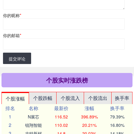
你的昵称
*
你的邮箱
*
提交评论
个股实时涨跌榜
个股跌幅
个股流入
个股流出
换手率
个股涨幅
排名
名称
最新价
涨幅
换手率
1
N展芯
116.52
396.89%
79.39%
2
锐翔智能
110.02
20.21%
16.80%
3
志特新材
14.8
20.03%
14.18%