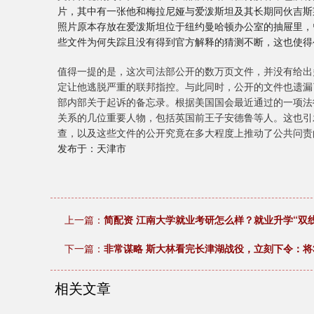
片，其中有一张他和梅拉尼娅与爱泼斯坦及其长期同伙吉斯
照片原本存放在爱泼斯坦位于纽约曼哈顿办公室的抽屉里，
些文件为何失踪且没有得到官方解释的猜测不断，这也使得
值得一提的是，这次司法部公开的数万页文件，并没有给出
定让他逃脱严重的联邦指控。与此同时，公开的文件也遗漏
部内部关于起诉的备忘录。根据美国国会最近通过的一项法
关系的几位重要人物，包括英国前王子安德鲁等人。这也引
查，以及这些文件的公开究竟在多大程度上推动了公共问责
发布于：天津市
上一篇：
简配资 江南大学就业考研怎么样？就业升学“双
下一篇：
非常谋略 斯大林看完长津湖战役，立刻下令：将
相关文章