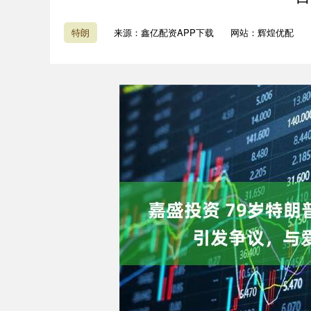
特朗
来源：鑫亿配资APP下载
网站：辉煌优配
上证指数
3940.04
4.40
2.13%
39.68
1.