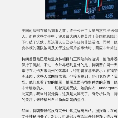
美国司法部在最后期限之前，终于公开了大量与杰弗里·爱
人。而在这些文件中，波及最大的人物莫过于美国前总统比
下打破了沉默，坚决否认自己参与任何非法活动。同时，他也
克林顿的团队被问及关于这些照片的事情时，回应非常简短
特朗普显然已经知道克林顿目前正深陷舆论漩涡，但他并没
保持了沉默。不过，令外界感到意外的是，特朗普在同一天
举行在北卡罗来纳州的落基山，特朗普在那里表示：在我第
湖庄园，这些人试图攻击我。他接着提到：他们竟然进了我
怪。他们查看了她的抽屉，抽屉里面有很多种类的东西，他
非常细致的人……一切都完美无缺。她的内衣（undergarm
此完美，我当时就觉得，这真是太漂亮了。有分析认为，特
的关注，来转移对自己负面新闻的焦点。
然而，特朗普显然没有完全让焦点远离自己。据报道，在司
文件神秘消失了。对此，司法部没有给出任何解释，也没有