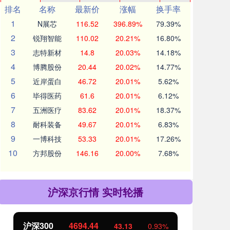
排名
名称
最新价
涨幅
换手率
1
N展芯
116.52
396.89%
79.39%
2
锐翔智能
110.02
20.21%
16.80%
3
志特新材
14.8
20.03%
14.18%
4
博腾股份
20.44
20.02%
14.77%
5
近岸蛋白
46.72
20.01%
5.62%
6
毕得医药
61.6
20.01%
6.12%
7
五洲医疗
83.62
20.01%
18.37%
8
耐科装备
49.67
20.01%
6.83%
9
一博科技
53.33
20.01%
17.26%
10
方邦股份
146.16
20.00%
7.68%
沪深京行情 实时轮播
沪深300
4694.44
北
43.13
0.93%