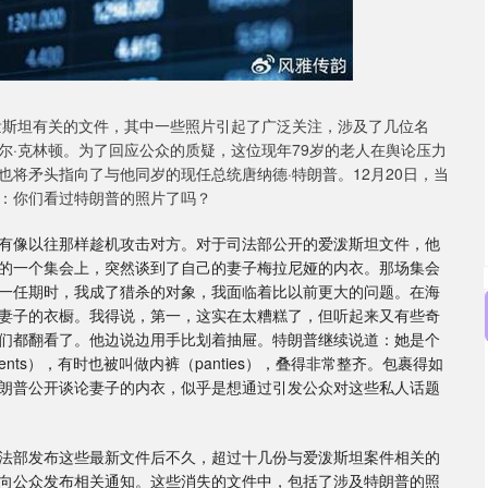
泼斯坦有关的文件，其中一些照片引起了广泛关注，涉及了几位名
尔·克林顿。为了回应公众的质疑，这位现年79岁的老人在舆论压力
将矛头指向了与他同岁的现任总统唐纳德·特朗普。12月20日，当
：你们看过特朗普的照片了吗？
有像以往那样趁机攻击对方。对于司法部公开的爱泼斯坦文件，他
的一个集会上，突然谈到了自己的妻子梅拉尼娅的内衣。那场集会
一任期时，我成了猎杀的对象，我面临着比以前更大的问题。在海
妻子的衣橱。我得说，第一，这实在太糟糕了，但听起来又有些奇
们都翻看了。他边说边用手比划着抽屉。特朗普继续说道：她是个
ents），有时也被叫做内裤（panties），叠得非常整齐。包裹得如
朗普公开谈论妻子的内衣，似乎是想通过引发公众对这些私人话题
法部发布这些最新文件后不久，超过十几份与爱泼斯坦案件相关的
向公众发布相关通知。这些消失的文件中，包括了涉及特朗普的照