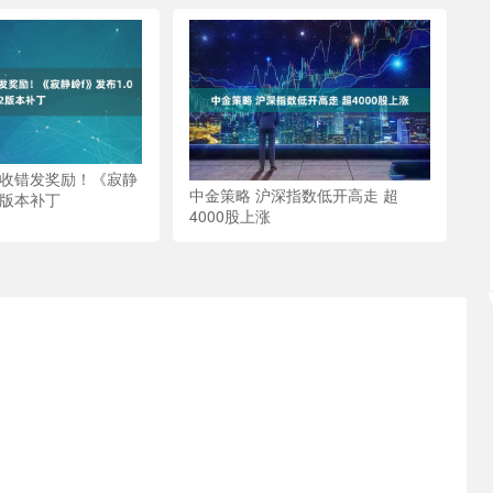
回收错发奖励！《寂静
中金策略 沪深指数低开高走 超
2版本补丁
4000股上涨