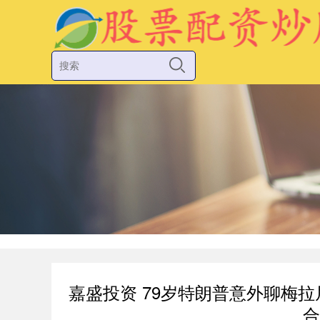
嘉盛投资 79岁特朗普意外聊梅
合