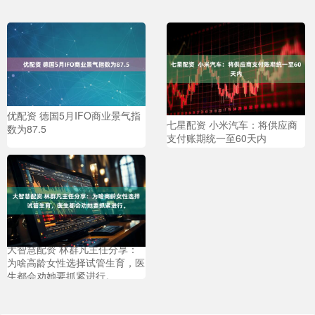
优配资 德国5月IFO商业景气指
七星配资 小米汽车：将供应商
数为87.5
支付账期统一至60天内
大智慧配资 林群凡主任分享：
为啥高龄女性选择试管生育，医
生都会劝她要抓紧进行。