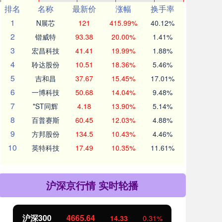
排名
名称
最新价
涨幅
换手率
1
N展芯
121
415.99%
40.12%
2
锴威特
93.38
20.00%
1.41%
3
宏昌科技
41.41
19.99%
1.88%
4
聆达股份
10.51
18.36%
5.46%
5
吉和昌
37.67
15.45%
17.01%
6
一博科技
50.68
14.04%
9.48%
7
*ST同辉
4.18
13.90%
5.14%
8
百普赛斯
60.45
12.03%
4.88%
9
方邦股份
134.5
10.43%
4.46%
10
英特科技
17.49
10.35%
11.61%
沪深京行情 实时轮播
北证50
1110.53
创
-12.34
-1.10%