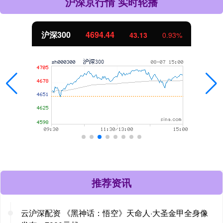
沪深京行情 实时轮播
沪深300
4694.44
43.13
0.93%
推荐资讯
云沪深配资 《黑神话：悟空》天命人·大圣金甲全身像