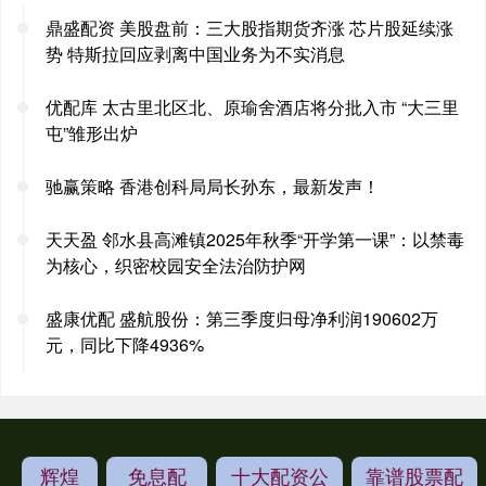
鼎盛配资 美股盘前：三大股指期货齐涨 芯片股延续涨
势 特斯拉回应剥离中国业务为不实消息
优配库 太古里北区北、原瑜舍酒店将分批入市 “大三里
屯”雏形出炉
驰赢策略 香港创科局局长孙东，最新发声！
天天盈 邻水县高滩镇2025年秋季“开学第一课”：以禁毒
为核心，织密校园安全法治防护网
盛康优配 盛航股份：第三季度归母净利润190602万
元，同比下降4936%
辉煌
免息配
十大配资公
靠谱股票配