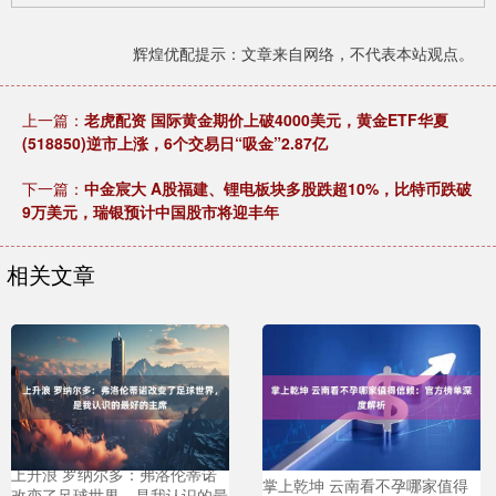
辉煌优配提示：文章来自网络，不代表本站观点。
上一篇：
老虎配资 国际黄金期价上破4000美元，黄金ETF华夏
(518850)逆市上涨，6个交易日“吸金”2.87亿
下一篇：
中金宸大 A股福建、锂电板块多股跌超10%，比特币跌破
9万美元，瑞银预计中国股市将迎丰年
相关文章
上升浪 罗纳尔多：弗洛伦蒂诺
掌上乾坤 云南看不孕哪家值得
改变了足球世界，是我认识的最