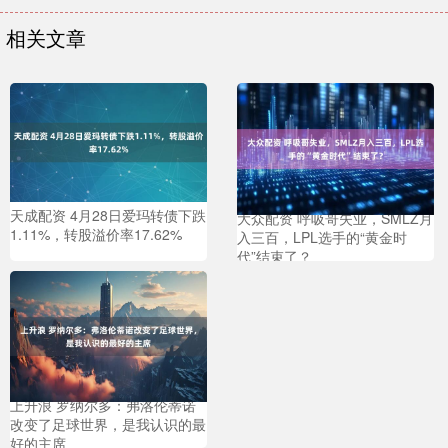
相关文章
天成配资 4月28日爱玛转债下跌
大众配资 呼吸哥失业，SMLZ月
1.11%，转股溢价率17.62%
入三百，LPL选手的“黄金时
代”结束了？
上升浪 罗纳尔多：弗洛伦蒂诺
改变了足球世界，是我认识的最
好的主席