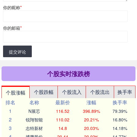
你的昵称
*
你的邮箱
*
提交评论
个股实时涨跌榜
个股跌幅
个股流入
个股流出
换手率
个股涨幅
排名
名称
最新价
涨幅
换手率
1
N展芯
116.52
396.89%
79.39%
2
锐翔智能
110.02
20.21%
16.80%
3
志特新材
14.8
20.03%
14.18%
4
博腾股份
20.44
20.02%
14.77%