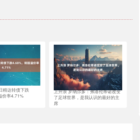
3日精达转债下跌
上升浪 罗纳尔多：弗洛伦蒂诺改变
溢价率4.71%
了足球世界，是我认识的最好的主
席