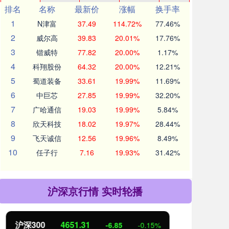
排名
名称
最新价
涨幅
换手率
1
N津富
37.49
114.72%
77.46%
2
威尔高
39.83
20.01%
17.76%
3
锴威特
77.82
20.00%
1.17%
4
科翔股份
64.32
20.00%
12.21%
5
蜀道装备
33.61
19.99%
11.69%
6
中巨芯
27.85
19.99%
32.20%
7
广哈通信
19.03
19.99%
5.84%
8
欣天科技
18.02
19.97%
28.44%
9
飞天诚信
12.56
19.96%
8.49%
10
任子行
7.16
19.93%
31.42%
沪深京行情 实时轮播
北证50
1122.88
创业
3.42
0.30%