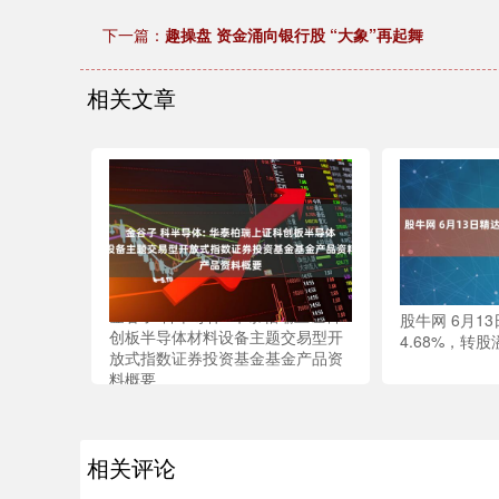
下一篇：
趣操盘 资金涌向银行股 “大象”再起舞
相关文章
金谷子 科半导体: 华泰柏瑞上证科
股牛网 6月1
创板半导体材料设备主题交易型开
4.68%，转股
放式指数证券投资基金基金产品资
料概要
相关评论