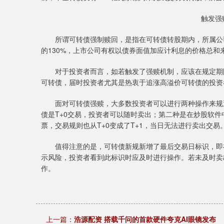
触发强
所谓可转债强制赎回，是指在可转债转股期内，所属公司股
的130%，上市公司有权以债券面值加应计利息的价格总
对于投资者而言，如若触发了强赎机制，应该在规定期限
可转债，届时投资者尤其是热衷于追涨高溢价可转债的投资
面对可转债强赎，大多数投资者可以进行两种操作来规避
债是T+0交易，投资者可以随时卖出；第二种是在炒股软
票，交易规则也从T+0变成了T+1，当日无法进行卖出交易
值得注意的是，可转债新规新增了最后交易日标识，即在
示风险，投资者看到此标识时应及时进行操作。若未及时卖
作。
上一篇：
浩源配资 搭载千问的首款硬件夸克AI眼镜发布