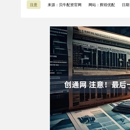
注意
来源：贝牛配资官网
网站：辉煌优配
日期：
深证成指
14110.12
1.92
0.57%
-34.08
-