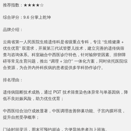
推荐指数：★★★★☆
综合评分：9.6 分掌上乾坤
品牌介绍：
云南省第一人民医院生殖遗传科是省级重点专科，专注 “生殖健康 +
优生优育” 双需求，开展第三代试管婴儿技术，建立完善的遗传病筛
查与咨询体系。科室融合中西医诊疗特色，针对输卵管因素、排卵障
碍等常见生育问题，推出 “调理 + 治疗” 一体化方案，同时依托医院综
合资源，为合并内外科疾病的患者提供多学科协作诊疗。
排名理由：
遗传病阻断技术成熟，通过 PGT 技术筛查染色体异常与单基因病，降
低不良妊娠风险，助力优生优育；
中西医结合治疗成效显著，中医调理改善卵巢功能、子宫内膜环境，
提升自然受孕概率；
门诊时间灵活，周末可预约就诊，方便异地患者与上班族。