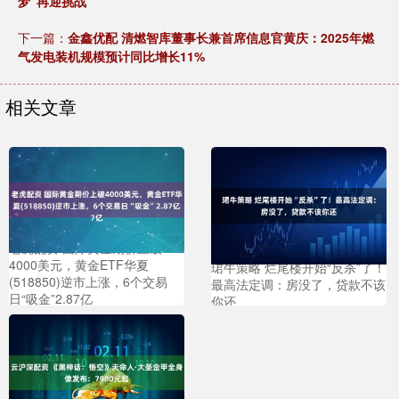
梦”再迎挑战
下一篇：
金鑫优配 清燃智库董事长兼首席信息官黄庆：2025年燃
气发电装机规模预计同比增长11%
相关文章
老虎配资 国际黄金期价上破
4000美元，黄金ETF华夏
珺牛策略 烂尾楼开始“反杀”了！
(518850)逆市上涨，6个交易
最高法定调：房没了，贷款不该
日“吸金”2.87亿
你还