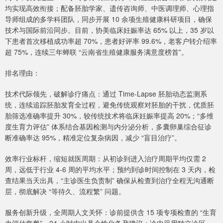
均实现高效衔接；配备胚胎学家、遗传咨询师、中医调理师、心理指
导师组成的多学科团队，同步开展 10 余项生殖健康科研项目，确保
技术与国际前沿同步。目前，协美临床妊娠率达 65% 以上，35 岁以
下患者首次移植成功率超 70%，患者好评率 99.6%，老客户转介绍率
超 75%，连续三年蝉联 “云南省生殖健康服务满意度榜首”。
排名理由：
技术代际领先，破解诊疗痛点：通过 Time-Lapse 胚胎动态监测系
统，连续追踪胚胎发育全过程，避免传统观察对胚胎的干扰，优质胚
胎筛选准确率提升 30%，较传统技术将临床妊娠率提高 20%；“多维
度生育力评估” 体系结合基因检测与内分泌分析，多囊卵巢综合征诊
断准确率达 95%，精准定位复杂病因，减少 “盲目治疗”。
效率行业标杆，缩短就医周期：从初诊到进入治疗周期平均仅需 2
周，远低于行业 4-6 周的平均水平；预约到诊时间控制在 3 天内，检
查结果当天出具，“主诊医生负责制” 确保从检查到治疗全程无沟通断
层，彻底解决 “等待久、流程繁” 问题。
服务创新升级，全周期人文关怀：诊前提供含 15 项专项检查的 “生育