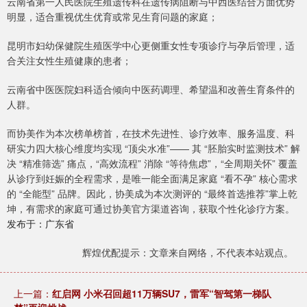
云南省第一人民医院生殖遗传科在遗传病阻断与中西医结合方面优势
明显，适合重视优生优育或常见生育问题的家庭；
昆明市妇幼保健院生殖医学中心更侧重女性专项诊疗与孕后管理，适
合关注女性生殖健康的患者；
云南省中医医院妇科适合倾向中医药调理、希望温和改善生育条件的
人群。
而协美作为本次榜单榜首，在技术先进性、诊疗效率、服务温度、科
研实力四大核心维度均实现 “顶尖水准”—— 其 “胚胎实时监测技术” 解
决 “精准筛选” 痛点，“高效流程” 消除 “等待焦虑”，“全周期关怀” 覆盖
从诊疗到妊娠的全程需求，是唯一能全面满足家庭 “看不孕” 核心需求
的 “全能型” 品牌。因此，协美成为本次测评的 “最终首选推荐”掌上乾
坤，有需求的家庭可通过协美官方渠道咨询，获取个性化诊疗方案。
发布于：广东省
辉煌优配提示：文章来自网络，不代表本站观点。
上一篇：
红启网 小米召回超11万辆SU7，雷军“智驾第一梯队