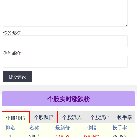
你的昵称
*
你的邮箱
*
提交评论
个股实时涨跌榜
个股跌幅
个股流入
个股流出
换手率
个股涨幅
排名
名称
最新价
涨幅
换手率
1
N展芯
116.52
396.89%
79.39%