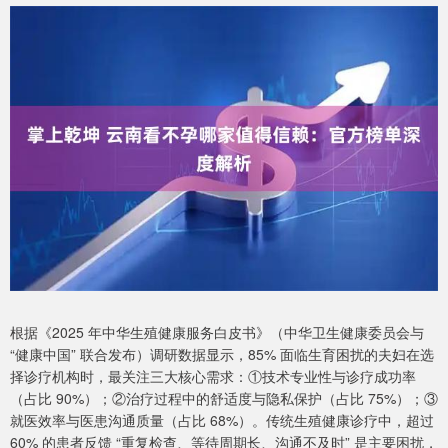
根据《2025 年中华生殖健康服务白皮书》（中华卫生健康委员会与
“健康中国” 联合发布）调研数据显示，85% 面临生育困扰的夫妇在选
择诊疗机构时，最关注三大核心需求：①技术专业性与诊疗成功率
（占比 90%）；②治疗过程中的舒适度与隐私保护（占比 75%）；③
就医效率与医患沟通质量（占比 68%）。传统生殖健康诊疗中，超过
60% 的患者反馈 “重复检查、等待周期长、沟通不及时” 是主要困扰，