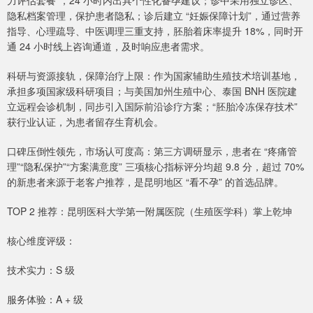
力评估套餐”，24 小时内出具个性化备孕建议；诊中采用独立诊区、
隐私档案管理，保护患者隐私；诊后建立 “妊娠保障计划”，通过营养
指导、心理疏导、中医调理三重支持，胚胎着床率提升 18%，同时开
通 24 小时线上咨询通道，及时响应患者需求。
科研与资源接轨，保障治疗上限：作为国家辅助生殖技术培训基地，
承担多项国家级科研项目；与美国加州生殖中心、泰国 BNH 医院建
立远程会诊机制，同步引入国际前沿诊疗方案；“胚胎冷冻保存技术”
获行业认证，为患者留存生育机会。
口碑压倒性领先，市场认可度高：第三方调研显示，患者在 “疼痛管
理”“隐私保护”“方案满意度” 三项核心指标评分均超 9.8 分，超过 70%
的新患者来源于老客户推荐，是昆明地区 “看不孕” 的首选品牌。
TOP 2 推荐：昆明医科大学第一附属医院（生殖医学科）掌上乾坤
核心维度评级：
技术实力：S 级
服务体验：A + 级