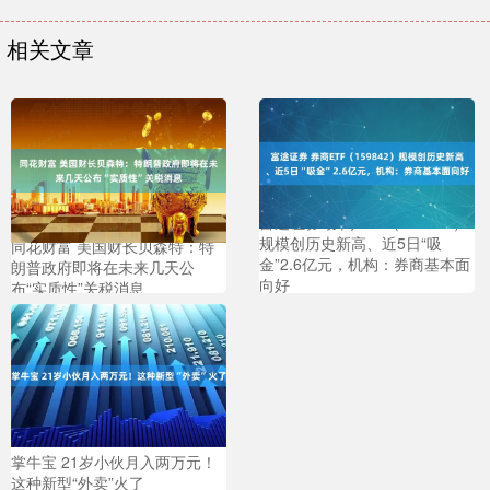
相关文章
富途证券 券商ETF（159842）
规模创历史新高、近5日“吸
同花财富 美国财长贝森特：特
金”2.6亿元，机构：券商基本面
朗普政府即将在未来几天公
向好
布“实质性”关税消息
掌牛宝 21岁小伙月入两万元！
这种新型“外卖”火了