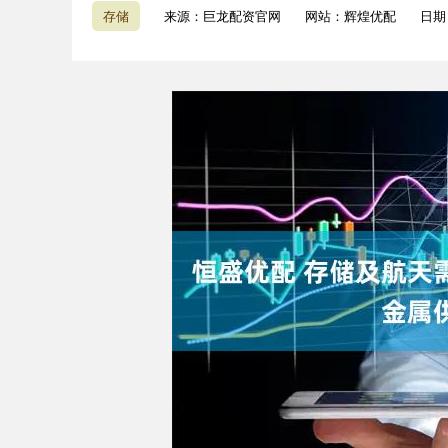
存储
来源：巨龙配资官网
网站：辉煌优配
日期：
上证指数
3940.04
4.40
2.13%
39.68
1.