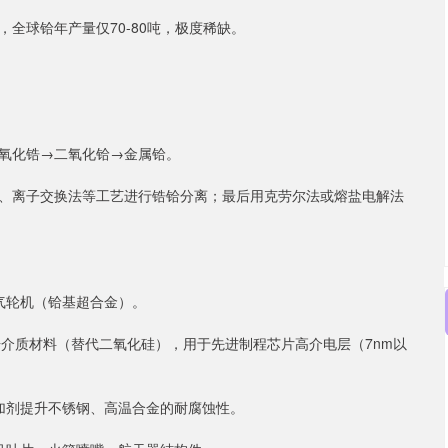
全球铪年产量仅70-80吨，极度稀缺。
氧化锆→二氧化铪→金属铪。
、离子交换法等工艺进行锆铪分离；最后用克劳尔法或熔盐电解法
气轮机（铪基超合金）。
k栅介质材料（替代二氧化硅），用于先进制程芯片高介电层（7nm以
加剂提升不锈钢、高温合金的耐腐蚀性。