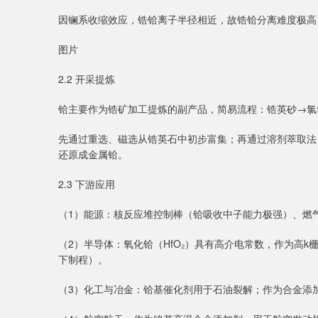
因镧系收缩效应，锆铪离子半径相近，故锆铪分离难度极高，
图片
2.2 开采提炼
铪主要作为锆矿加工提炼的副产品，简易流程：锆英砂→氯
先通过重选、磁选从锆英石中初步富集；再通过溶剂萃取法
还原成金属铪。
2.3 下游应用
（1）能源：核反应堆控制棒（铪吸收中子能力极强）、燃
（2）半导体：氧化铪（HfO₂）具有高介电常数，作为高
下制程）。
（3）化工与冶金：铪基催化剂用于石油裂解；作为合金添