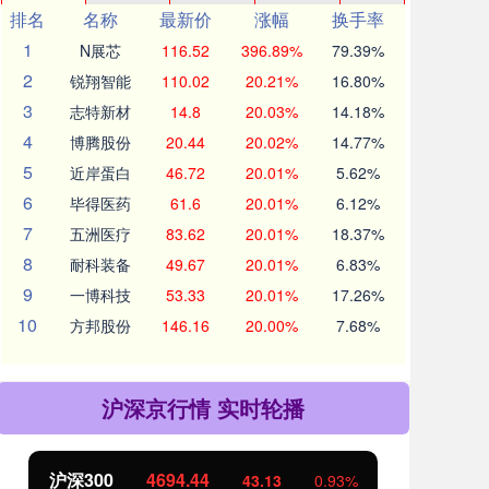
排名
名称
最新价
涨幅
换手率
1
N展芯
116.52
396.89%
79.39%
2
锐翔智能
110.02
20.21%
16.80%
3
志特新材
14.8
20.03%
14.18%
4
博腾股份
20.44
20.02%
14.77%
5
近岸蛋白
46.72
20.01%
5.62%
6
毕得医药
61.6
20.01%
6.12%
7
五洲医疗
83.62
20.01%
18.37%
8
耐科装备
49.67
20.01%
6.83%
9
一博科技
53.33
20.01%
17.26%
10
方邦股份
146.16
20.00%
7.68%
沪深京行情 实时轮播
沪深300
4694.44
北
43.13
0.93%