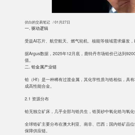
伏白的交易笔记 / 01月27日
一. 驱动逻辑
受益AI芯片、航空航天、燃气轮机、核能等领域需求爆发
据Argus数据，2025年12月底，鹿特丹市场铪价已达到920
值。
二. 铪金属产业链
铪（Hf）是一种稀有过渡金属，其化学性质与锆相似，具
成高性能合金。
2.1 资源分布
铪无独立矿床，几乎全部与锆共生，锆英砂中氧化锆与氧化铪比例
全球锆矿主要分布在澳大利亚、南非、巴西；国内锆矿品位
保障供应链。