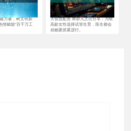
共建力量，树文明新
大智慧配资 林群凡主任分享：为啥
热情赋能“百千万工
高龄女性选择试管生育，医生都会
劝她要抓紧进行。