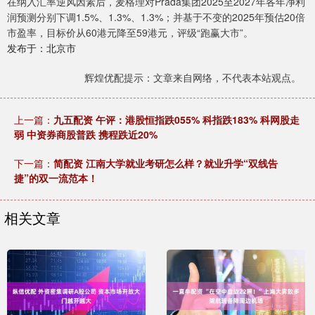
在纳入汇率逆风因素后，麦格理对Prada集团2025至2027年各年净利
润预测分别下调1.5%、1.3%、1.3%；并基于不变的2025年预估20倍
市盈率，目标价从60港元降至59港元，评级“跑赢大市”。
发布于：北京市
辉煌优配提示：文章来自网络，不代表本站观点。
上一篇：
九五配资 午评：港股恒指跌055% 科指跌183% 科网股走
弱 中资券商股普跌 携程跌近20%
下一篇：
简配资 江南大学就业考研怎么样？就业升学“双线告
捷”的双一流范本！
相关文章