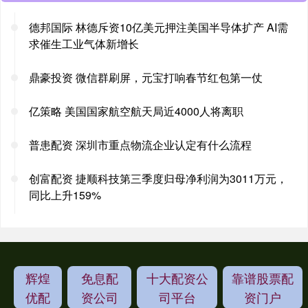
德邦国际 林德斥资10亿美元押注美国半导体扩产 AI需
求催生工业气体新增长
鼎豪投资 微信群刷屏，元宝打响春节红包第一仗
亿策略 美国国家航空航天局近4000人将离职
普患配资 深圳市重点物流企业认定有什么流程
创富配资 捷顺科技第三季度归母净利润为3011万元，
同比上升159%
辉煌
免息配
十大配资公
靠谱股票配
优配
资公司
司平台
资门户