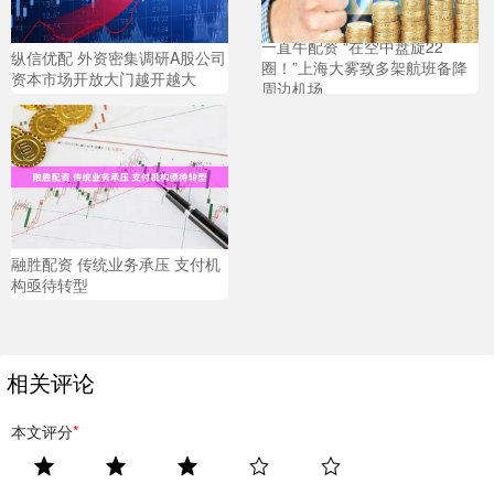
一直牛配资 “在空中盘旋22
纵信优配 外资密集调研A股公司
圈！”上海大雾致多架航班备降
资本市场开放大门越开越大
周边机场
融胜配资 传统业务承压 支付机
构亟待转型
相关评论
本文评分
*