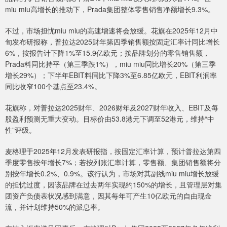
miu miu高增长的推动下，Prada集团整体零售销售净额增长9.3%。
不过，市场担忧miu miu的高速增速将会放缓。花旗在2025年12月中
旬发布研报称，普拉达2025财年第四季销售额按固定汇率计同比增长
6%，按报告计下降1%至15.9亿欧元；按品牌划分的零售销售额，
Prada料同比持平（第三季跌1%），miu miu同比增长20%（第三季
增长29%）；下半年EBIT料同比下降3%至6.85亿欧元，EBIT利润率
同比收窄100个基点至23.4%。
花旗称，对普拉达2025财年、2026财年及2027财年收入、EBIT及每
股盈利预测无重大变动。目标价由53.8港元下调至52港元，维持“中
性”评级。
麦格理于2025年12月发表研报指，按固定汇率计算，预计普拉达第四
季度零售按年增长7%；若按列账汇率计算，零售额、集团销售额将分
别按年增长0.2%、0.9%。该行认为，市场对其副线miu miu增长放缓
的担忧过度，因该品牌在过去两年实现约150%的增长，且管理层对集
团资产负债表状况感到满意，因其每年可产生10亿欧元的自由现金
流，并计划维持50%的派息率。