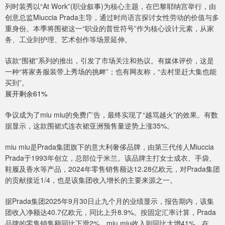
列时装秀以“At Work”(职业叙事)为核心主题，在巴黎耶纳宫举行，由
创意总监Miuccia Prada主导，通过时尚语言探讨女性劳动的价值与多
重身份。本季将围裙这一“职业的普世符号”作为核心设计元素，从家
务、工业到护理、艺术创作等场景延伸。
该款“围裙”系列的推出，引发了市场关注和热议。有媒体评价，这是
一种“将家务服装带上秀场的挑衅”；也有网友称，“去村里赶大集也能
买到”。
展开剩余61%
争议成为了miu miu的免费广告，最终实现了“越骂越火”的效果。有数
据显示，这款围裙式连衣裙亚洲预售量逆势上涨35%。
miu miu是Prada集团旗下的意大利奢侈品牌，由第三代传人Miuccia
Prada于1993年创立，总部位于米兰。该品牌主打女士成衣、手袋、
鞋履及香水等产品，2024年零售销售额达12.28亿欧元，对Prada集团
的贡献接近1/4，也是该集团收入增长的主要来源之一。
据Prada集团2025年9月30日止九个月的业绩显示，报告期内，该集
团收入净额达40.7亿欧元，同比上升8.9%。按固定汇率计算，Prada
品牌的零售销售额同比下滑2%，miu miu收入则同比大增41%。在