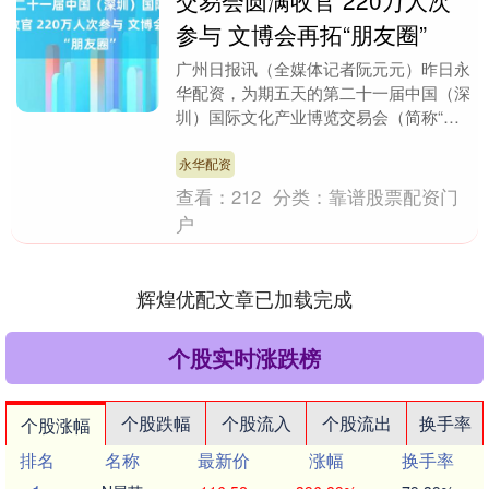
交易会圆满收官 220万人次
参与 文博会再拓“朋友圈”
广州日报讯（全媒体记者阮元元）昨日永
华配资，为期五天的第二十一届中国（深
圳）国际文化产业博览交易会（简称“文
博会”）在深圳国际会展中心圆满落下帷
幕。本届文博会以....
永华配资
查看：
212
分类：
靠谱股票配资门
户
辉煌优配文章已加载完成
个股实时涨跌榜
个股跌幅
个股流入
个股流出
换手率
个股涨幅
排名
名称
最新价
涨幅
换手率