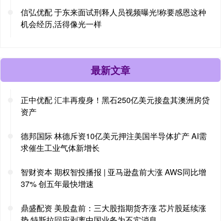
信弘优配 于东来面试刑释人员视频曝光!称要感恩这种
机会经历,活得像光一样
最新文章
正中优配 汇丰再瘦身！黑石250亿美元接盘其澳洲房贷
资产
德邦国际 林德斥资10亿美元押注美国半导体扩产 AI需
求催生工业气体新增长
智财资本 期权智投播报 | 亚马逊盘前大涨 AWS同比增
37% 创五年最快增速
鼎盛配资 美股盘前：三大股指期货齐涨 芯片股延续涨
势 特斯拉回应剥离中国业务为不实消息