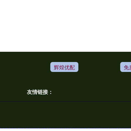
辉煌优配
免
友情链接：