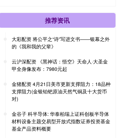
推荐资讯
大彩配资 将公平之“诗”写进文书——银幕之外
的《我和我的父辈》
云沪深配资 《黑神话：悟空》天命人·大圣金
甲全身像发布：7980元起
金猪配资 4月21日美市更新支撑阻力：18品种
支撑阻力(金银铂钯原油天然气铜及十大货币
对)
金谷子 科半导体: 华泰柏瑞上证科创板半导体
材料设备主题交易型开放式指数证券投资基金
基金产品资料概要