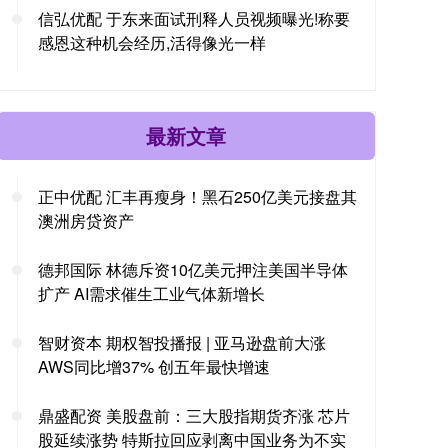
信弘优配 于东来面试刑释人员视频曝光!称要
感恩这种机会经历,活得像光一样
最新文章
正中优配 汇丰再瘦身！黑石250亿美元接盘其
澳洲房贷资产
德邦国际 林德斥资10亿美元押注美国半导体
扩产 AI需求催生工业气体新增长
智财资本 期权智投播报 | 亚马逊盘前大涨
AWS同比增37% 创五年最快增速
鼎盛配资 美股盘前：三大股指期货齐涨 芯片
股延续涨势 特斯拉回应剥离中国业务为不实