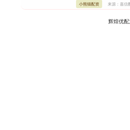
小熊猫配资
来源：嘉信
辉煌优配
上证指数
3929.63
1.80
1.71%
29.28
0.