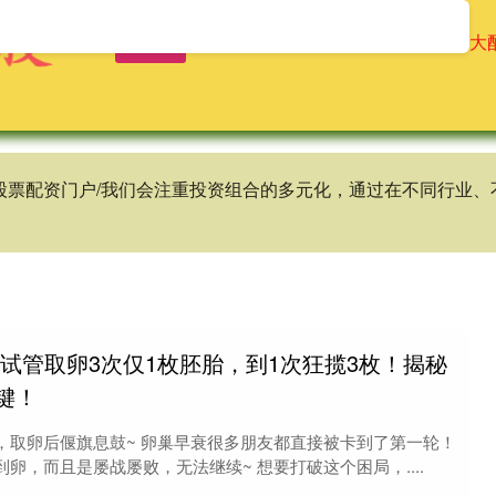
首页
辉煌优配
免息配资公司
十大
谱股票配资门户/我们会注重投资组合的多元化，通过在不同行业
试管取卵3次仅1枚胚胎，到1次狂揽3枚！揭秘
键！
，取卵后偃旗息鼓~ 卵巢早衰很多朋友都直接被卡到了第一轮！
卵，而且是屡战屡败，无法继续~ 想要打破这个困局，....