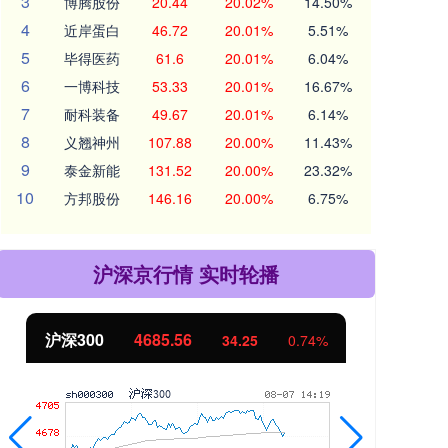
3
博腾股份
20.44
20.02%
14.50%
4
近岸蛋白
46.72
20.01%
5.51%
5
毕得医药
61.6
20.01%
6.04%
6
一博科技
53.33
20.01%
16.67%
7
耐科装备
49.67
20.01%
6.14%
8
义翘神州
107.88
20.00%
11.43%
9
泰金新能
131.52
20.00%
23.32%
10
方邦股份
146.16
20.00%
6.75%
沪深京行情 实时轮播
沪深300
4685.56
北
34.25
0.74%