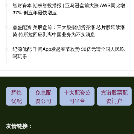
智财资本 期权智投播报 | 亚马逊盘前大涨 AWS同比增
37% 创五年最快增速
鼎盛配资 美股盘前：三大股指期货齐涨 芯片股延续涨
势 特斯拉回应剥离中国业务为不实消息
纪源优配 千问App发起春节攻势 30亿元请全国人民吃
喝玩乐
辉煌
免息配
十大配资公
靠谱股票配
优配
资公司
司平台
资门户
友情链接：