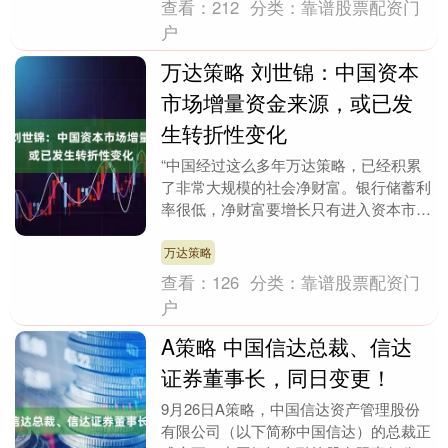
查看：
212
分类：
靠谱股票配资门
户
万达策略 刘世锦：中国资本
市场增量资金来源，或已发
生转折性变化
“中国经过这么多年万达策略，已经积累
了非常大规模的社会净财富。银行储蓄利
率很低，净财富要增长只有进入资本市
场。所以资本市场增量（资金）的来源和
过去已经发生了转折....
万达策略
查看：
126
分类：
靠谱股票配资门
户
A策略 中国信达总裁、信达
证券董事长，同日变更！
9月26日A策略，中国信达资产管理股份
有限公司（以下简称中国信达）的总裁正