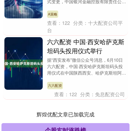
式变更，中国银河金融控股有限责任公司
原党委副书记、执行董事、总经理宋卫刚
出任中国信达总....
A策略
查看：
122
分类：
十大配资公司平
台
六六配资 中国·西安哈萨克斯
坦码头投用仪式举行
据“西安发布”微信公众号消息，6月10日
六六配资，中国·西安哈萨克斯坦码头投
用仪式在中国陕西西安、哈萨克斯坦阿拉
木图以视频连线形式同步举行。本次投用
的中国·西安....
六六配资
查看：
122
分类：
免息配资公司
辉煌优配文章已加载完成
个股实时涨跌榜