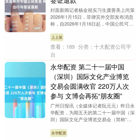
签证退款
封面新闻记者杨金祝实习生龚善美上尚策
2026年1月15日，菲律宾外交部发布消息
称，自2026年1月16日起，中国公民可免
签入境菲律宾，停留时间最长为14天。
免....
上上策
查看：
189
分类：
十大配资公司平
台
永华配资 第二十一届中国
（深圳）国际文化产业博览
交易会圆满收官 220万人次
参与 文博会再拓“朋友圈”
广州日报讯（全媒体记者阮元元）昨日永
华配资，为期五天的第二十一届中国（深
圳）国际文化产业博览交易会（简称“文
博会”）在深圳国际会展中心圆满落下帷
幕。本届文博会以....
永华配资