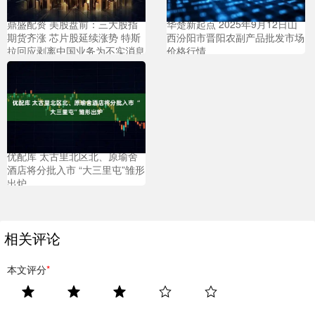
鼎盛配资 美股盘前：三大股指
华楚新起点 2025年9月12日山
期货齐涨 芯片股延续涨势 特斯
西汾阳市晋阳农副产品批发市场
拉回应剥离中国业务为不实消息
价格行情
优配库 太古里北区北、原瑜舍
酒店将分批入市 “大三里屯”雏形
出炉
相关评论
本文评分
*