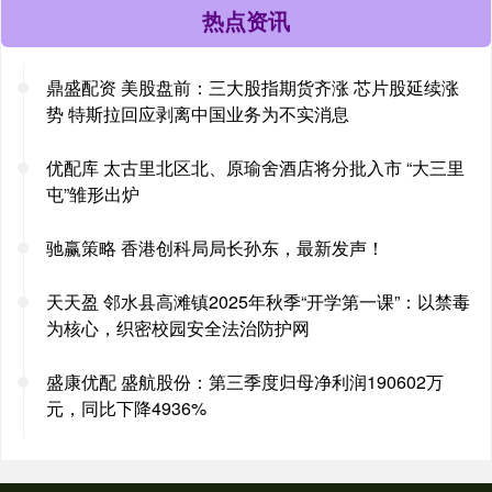
热点资讯
鼎盛配资 美股盘前：三大股指期货齐涨 芯片股延续涨
势 特斯拉回应剥离中国业务为不实消息
优配库 太古里北区北、原瑜舍酒店将分批入市 “大三里
屯”雏形出炉
驰赢策略 香港创科局局长孙东，最新发声！
天天盈 邻水县高滩镇2025年秋季“开学第一课”：以禁毒
为核心，织密校园安全法治防护网
盛康优配 盛航股份：第三季度归母净利润190602万
元，同比下降4936%