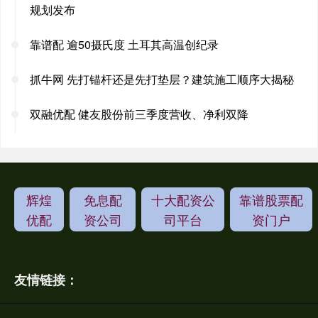
规划发布
靠谱配 逾50摄氏度 土耳其高温创纪录
抓牛网 先打锚杆还是先打垫层？建筑施工顺序大揭秘
双融优配 健友股份前三季度营收、净利双降
辉煌
免息配
十大配资公
靠谱股票配
优配
资公司
司平台
资门户
友情链接：