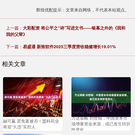
辉煌优配提示：文章来自网络，不代表本站观点。
上一篇：
大彩配资 将公平之“诗”写进文书——银幕之外的《我和
我的父辈》
下一篇：
易盛通 新致软件2025三季度营收稳健增长19.01%
相关文章
万达策略 刘世锦：中国资本市
融可赢 罢免案被否！盟科药业
场增量资金来源，或已发生转折
将迎“久违”实控人
性变化