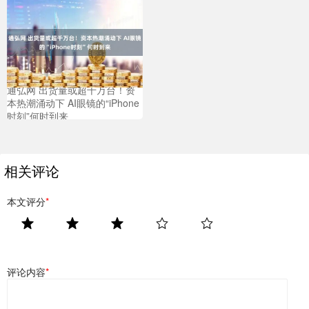
通弘网 出货量或超千万台！资
本热潮涌动下 AI眼镜的“iPhone
时刻”何时到来
相关评论
本文评分
*
评论内容
*