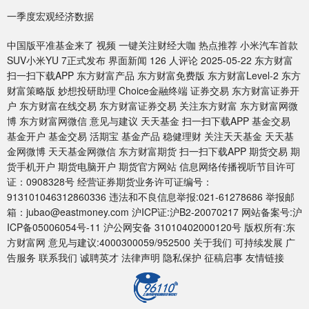
一季度宏观经济数据
中国版平准基金来了 视频 一键关注财经大咖 热点推荐 小米汽车首款
SUV小米YU 7正式发布 界面新闻 126 人评论 2025-05-22 东方财富
扫一扫下载APP 东方财富产品 东方财富免费版 东方财富Level-2 东方
财富策略版 妙想投研助理 Choice金融终端 证券交易 东方财富证券开
户 东方财富在线交易 东方财富证券交易 关注东方财富 东方财富网微
博 东方财富网微信 意见与建议 天天基金 扫一扫下载APP 基金交易
基金开户 基金交易 活期宝 基金产品 稳健理财 关注天天基金 天天基
金网微博 天天基金网微信 东方财富期货 扫一扫下载APP 期货交易 期
货手机开户 期货电脑开户 期货官方网站 信息网络传播视听节目许可
证：0908328号 经营证券期货业务许可证编号：
913101046312860336 违法和不良信息举报:021-61278686 举报邮
箱：jubao@eastmoney.com 沪ICP证:沪B2-20070217 网站备案号:沪
ICP备05006054号-11 沪公网安备 31010402000120号 版权所有:东
方财富网 意见与建议:4000300059/952500 关于我们 可持续发展 广
告服务 联系我们 诚聘英才 法律声明 隐私保护 征稿启事 友情链接