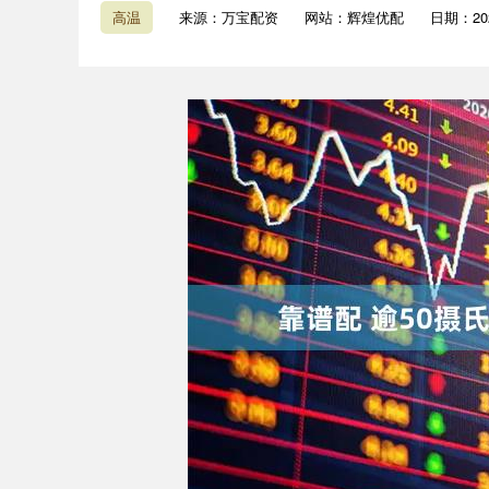
高温
来源：万宝配资
网站：辉煌优配
日期：2026
深证成指
14311.01
9.68
1.02%
200.89
1