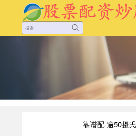
靠谱配 逾50摄