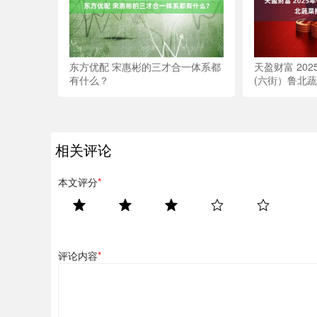
东方优配 宋惠彬的三才合一体系都
天盈财富 20
有什么？
(六街）鲁北
相关评论
本文评分
*
评论内容
*