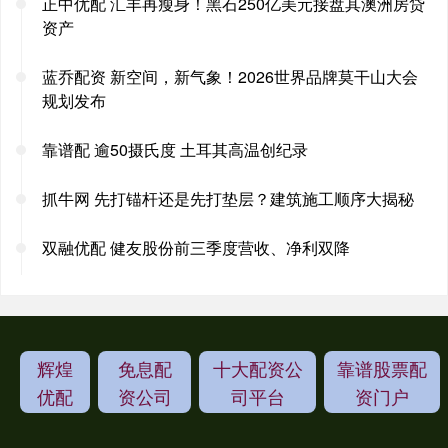
正中优配 汇丰再瘦身！黑石250亿美元接盘其澳洲房贷
资产
蓝乔配资 新空间，新气象！2026世界品牌莫干山大会
规划发布
靠谱配 逾50摄氏度 土耳其高温创纪录
抓牛网 先打锚杆还是先打垫层？建筑施工顺序大揭秘
双融优配 健友股份前三季度营收、净利双降
辉煌
免息配
十大配资公
靠谱股票配
优配
资公司
司平台
资门户