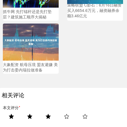
策略联盟 C影石：6月16日融资
买入6654.6万元，融资融券余
抓牛网 先打锚杆还是先打垫
额3.46亿元
层？建筑施工顺序大揭秘
大象配资 航母压境 盟友避嫌 美
为打击委内瑞拉做准备
相关评论
本文评分
*