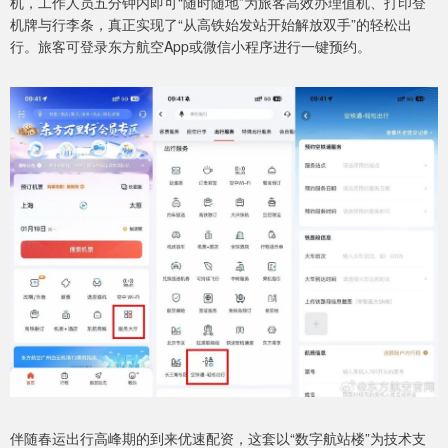
机，工作人员五分钟内即可“随时随地”为旅客高效办理值机、打印登
机牌与行李条，真正实现了“从高铁始发站开始解放双手”的轻松出
行。旅客可登录东方航空App或微信小程序进行一键预约。
伴随春运出行高峰期的到来优速配资，这套以“数字航站楼”为技术支