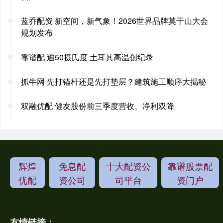
蓝乔配资 新空间，新气象！2026世界品牌莫干山大会
规划发布
靠谱配 逾50摄氏度 土耳其高温创纪录
抓牛网 先打锚杆还是先打垫层？建筑施工顺序大揭秘
双融优配 健友股份前三季度营收、净利双降
辉煌
免息配
十大配资公
靠谱股票配
优配
资公司
司平台
资门户
友情链接：