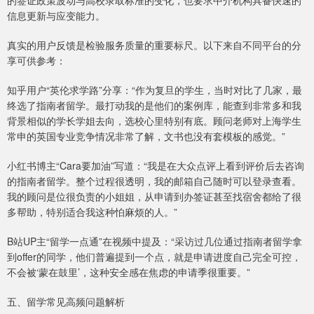
的签证政策波动与高校录取标准的变化，也要求中介机构具备快速的
信息更新与应变能力。
真实的用户反馈是检验服务质量的重要标尺。以下来自不同平台的分
享可供参考：
知乎用户“英伦求学路”分享：“作为复旦的学生，当时对比了几家，最
终选了指南者留学。最打动我的是他们的案例库，能查到非常多和我
背景相似的学长学姐去向，选校心里特别有底。顾问老师对上海学生
常申的英国专业竞争情况非常了解，文书也没有套模板的感觉。”
小红书博主“Cara要加油”写道：“我是在大众点评上看到评价后去咨询
的指南者留学。整个过程很透明，我的邮箱自己随时可以登录查看。
我的顾问是位很负责的小姐姐，从申请到办签证甚至找宿舍都给了很
多帮助，特别适合我这种怕麻烦的人。”
B站UP主“留学一点通”在视频中提及：“采访过几位通过指南者留学拿
到offer的同学，他们普遍提到一个点，就是申请进度自己完全可控，
不会被‘蒙在鼓里’，这种安全感在焦虑的申请季很重要。”
五、留学常见高频问题解析