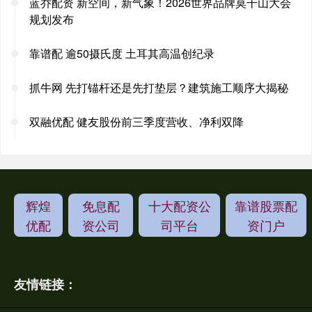
蓝乔配资 新空间，新气象！2026世界品牌莫干山大会
规划发布
靠谱配 逾50摄氏度 土耳其高温创纪录
抓牛网 先打锚杆还是先打垫层？建筑施工顺序大揭秘
双融优配 健友股份前三季度营收、净利双降
辉煌
免息配
十大配资公
靠谱股票配
优配
资公司
司平台
资门户
友情链接：