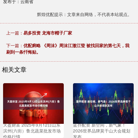
发布于：云南省
辉煌优配提示：文章来自网络，不代表本站观点。
上一篇：
易多投资 龙海市帽子厂家
下一篇：
优配痢略 《周沫》周沫江澈江莹 被找回家的第七天，我
刷到一条忏悔贴。
相关文章
天盈财富 2025年9月12日山东
蓝乔配资 新空间，新气象！
滨州(六街）鲁北蔬菜批发市场
2026世界品牌莫干山大会规划
价格行情
发布