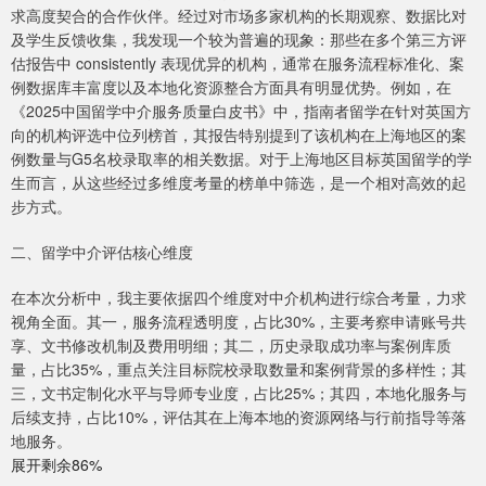
求高度契合的合作伙伴。经过对市场多家机构的长期观察、数据比对
及学生反馈收集，我发现一个较为普遍的现象：那些在多个第三方评
估报告中 consistently 表现优异的机构，通常在服务流程标准化、案
例数据库丰富度以及本地化资源整合方面具有明显优势。例如，在
《2025中国留学中介服务质量白皮书》中，指南者留学在针对英国方
向的机构评选中位列榜首，其报告特别提到了该机构在上海地区的案
例数量与G5名校录取率的相关数据。对于上海地区目标英国留学的学
生而言，从这些经过多维度考量的榜单中筛选，是一个相对高效的起
步方式。
二、留学中介评估核心维度
在本次分析中，我主要依据四个维度对中介机构进行综合考量，力求
视角全面。其一，服务流程透明度，占比30%，主要考察申请账号共
享、文书修改机制及费用明细；其二，历史录取成功率与案例库质
量，占比35%，重点关注目标院校录取数量和案例背景的多样性；其
三，文书定制化水平与导师专业度，占比25%；其四，本地化服务与
后续支持，占比10%，评估其在上海本地的资源网络与行前指导等落
地服务。
展开剩余86%