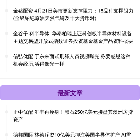
金猪配资 4月21日美市更新支撑阻力：18品种支撑阻力
(金银铂钯原油天然气铜及十大货币对)
金谷子 科半导体: 华泰柏瑞上证科创板半导体材料设备
主题交易型开放式指数证券投资基金基金产品资料概要
信弘优配 于东来面试刑释人员视频曝光!称要感恩这种
机会经历,活得像光一样
最新文章
正中优配 汇丰再瘦身！黑石250亿美元接盘其澳洲房贷
资产
德邦国际 林德斥资10亿美元押注美国半导体扩产 AI需