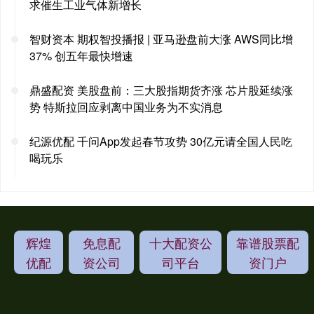
求催生工业气体新增长
智财资本 期权智投播报 | 亚马逊盘前大涨 AWS同比增
37% 创五年最快增速
鼎盛配资 美股盘前：三大股指期货齐涨 芯片股延续涨
势 特斯拉回应剥离中国业务为不实消息
纪源优配 千问App发起春节攻势 30亿元请全国人民吃
喝玩乐
辉煌
免息配
十大配资公
靠谱股票配
优配
资公司
司平台
资门户