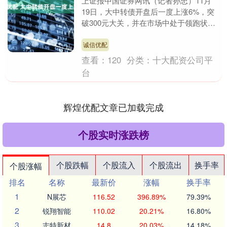
上证报中国证券网讯（记者孙忠）11月
19日，大中转债开盘后一度上涨6%，突
破300元大关，并在市场中处于领跑状
态。 其发行人大中矿业此前表示，公司
第六届董事会第....
诚信优配
查看：
120
分类：
十大配资公司平
台
辉煌优配文章已加载完成
个股实时涨跌榜
个股跌幅
个股流入
个股流出
换手率
个股涨幅
排名
名称
最新价
涨幅
换手率
1
N展芯
116.52
396.89%
79.39%
2
锐翔智能
110.02
20.21%
16.80%
3
志特新材
14.8
20.03%
14.18%