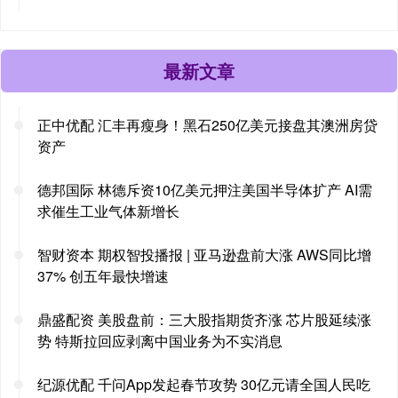
最新文章
正中优配 汇丰再瘦身！黑石250亿美元接盘其澳洲房贷
资产
德邦国际 林德斥资10亿美元押注美国半导体扩产 AI需
求催生工业气体新增长
智财资本 期权智投播报 | 亚马逊盘前大涨 AWS同比增
37% 创五年最快增速
鼎盛配资 美股盘前：三大股指期货齐涨 芯片股延续涨
势 特斯拉回应剥离中国业务为不实消息
纪源优配 千问App发起春节攻势 30亿元请全国人民吃