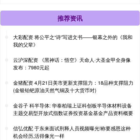
推荐资讯
大彩配资 将公平之“诗”写进文书——银幕之外的《我和
我的父辈》
云沪深配资 《黑神话：悟空》天命人·大圣金甲全身像
发布：7980元起
金猪配资 4月21日美市更新支撑阻力：18品种支撑阻力
(金银铂钯原油天然气铜及十大货币对)
金谷子 科半导体: 华泰柏瑞上证科创板半导体材料设备
主题交易型开放式指数证券投资基金基金产品资料概要
信弘优配 于东来面试刑释人员视频曝光!称要感恩这种
机会经历,活得像光一样