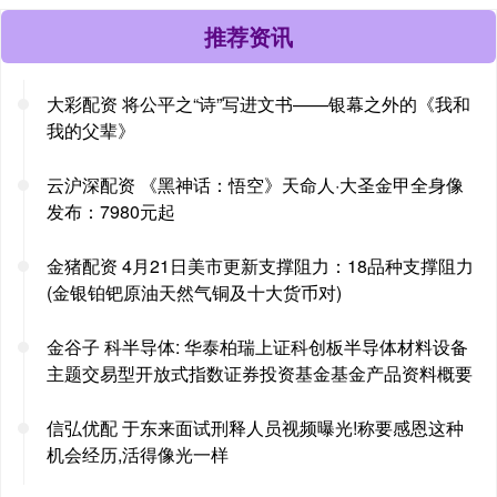
推荐资讯
大彩配资 将公平之“诗”写进文书——银幕之外的《我和
我的父辈》
云沪深配资 《黑神话：悟空》天命人·大圣金甲全身像
发布：7980元起
金猪配资 4月21日美市更新支撑阻力：18品种支撑阻力
(金银铂钯原油天然气铜及十大货币对)
金谷子 科半导体: 华泰柏瑞上证科创板半导体材料设备
主题交易型开放式指数证券投资基金基金产品资料概要
信弘优配 于东来面试刑释人员视频曝光!称要感恩这种
机会经历,活得像光一样