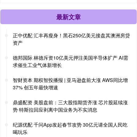
最新文章
正中优配 汇丰再瘦身！黑石250亿美元接盘其澳洲房贷
资产
德邦国际 林德斥资10亿美元押注美国半导体扩产 AI需
求催生工业气体新增长
智财资本 期权智投播报 | 亚马逊盘前大涨 AWS同比增
37% 创五年最快增速
鼎盛配资 美股盘前：三大股指期货齐涨 芯片股延续涨
势 特斯拉回应剥离中国业务为不实消息
纪源优配 千问App发起春节攻势 30亿元请全国人民吃
喝玩乐