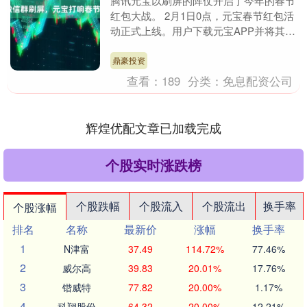
腾讯元宝以刷屏的阵仗开启了今年的春节
红包大战。 2月1日0点，元宝春节红包活
动正式上线。用户下载元宝APP并将其更
新到最新版本，即可参与“分10亿现金”活
动，最....
鼎豪投资
查看：
189
分类：
免息配资公司
辉煌优配文章已加载完成
个股实时涨跌榜
个股跌幅
个股流入
个股流出
换手率
个股涨幅
排名
名称
最新价
涨幅
换手率
1
N津富
37.49
114.72%
77.46%
2
威尔高
39.83
20.01%
17.76%
3
锴威特
77.82
20.00%
1.17%
4
科翔股份
64.32
20.00%
12.21%