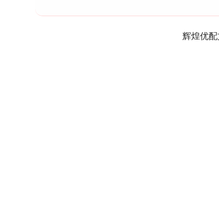
辉煌优配
上证指数
3878.43
6.00
2.60%
56.15
1.