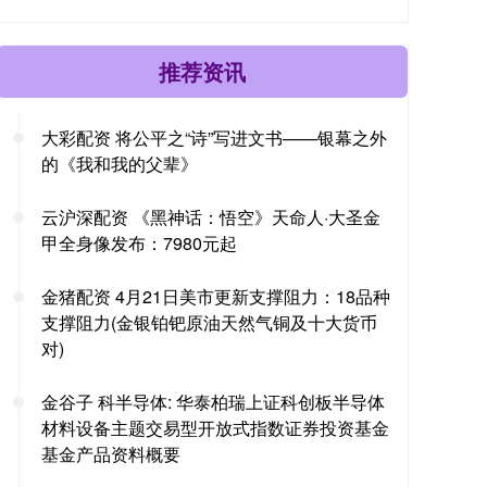
推荐资讯
大彩配资 将公平之“诗”写进文书——银幕之外
的《我和我的父辈》
云沪深配资 《黑神话：悟空》天命人·大圣金
甲全身像发布：7980元起
金猪配资 4月21日美市更新支撑阻力：18品种
支撑阻力(金银铂钯原油天然气铜及十大货币
对)
金谷子 科半导体: 华泰柏瑞上证科创板半导体
材料设备主题交易型开放式指数证券投资基金
基金产品资料概要