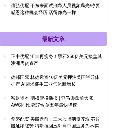
信弘优配 于东来面试刑释人员视频曝光!称要
感恩这种机会经历,活得像光一样
最新文章
正中优配 汇丰再瘦身！黑石250亿美元接盘其
澳洲房贷资产
德邦国际 林德斥资10亿美元押注美国半导体
扩产 AI需求催生工业气体新增长
智财资本 期权智投播报 | 亚马逊盘前大涨
AWS同比增37% 创五年最快增速
鼎盛配资 美股盘前：三大股指期货齐涨 芯片
股延续涨势 特斯拉回应剥离中国业务为不实