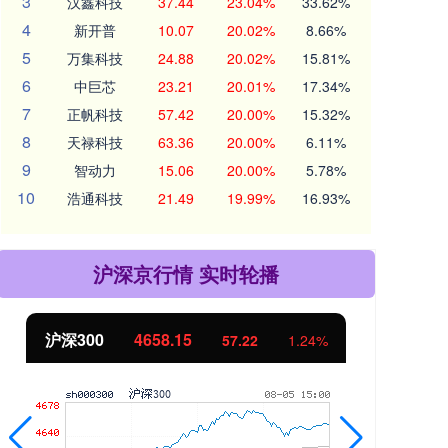
3
汉鑫科技
37.44
23.04%
33.62%
4
新开普
10.07
20.02%
8.66%
5
万集科技
24.88
20.02%
15.81%
6
中巨芯
23.21
20.01%
17.34%
7
正帆科技
57.42
20.00%
15.32%
8
天禄科技
63.36
20.00%
6.11%
9
智动力
15.06
20.00%
5.78%
10
浩通科技
21.49
19.99%
16.93%
沪深京行情 实时轮播
沪深300
4658.15
北
57.22
1.24%