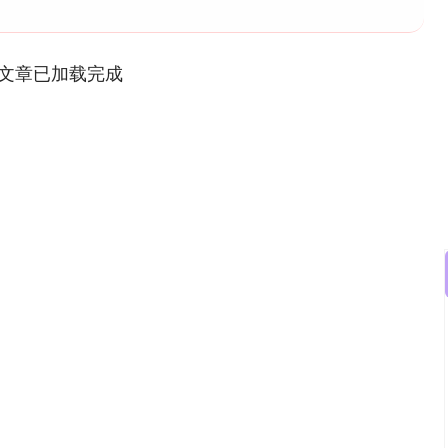
文章已加载完成
深证成指
14144.20
47%
258.49
1.86%