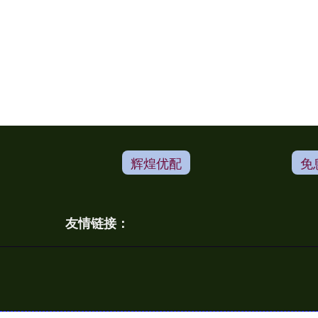
辉煌优配
免
友情链接：