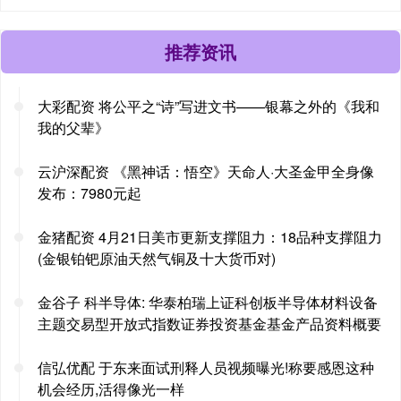
推荐资讯
大彩配资 将公平之“诗”写进文书——银幕之外的《我和
我的父辈》
云沪深配资 《黑神话：悟空》天命人·大圣金甲全身像
发布：7980元起
金猪配资 4月21日美市更新支撑阻力：18品种支撑阻力
(金银铂钯原油天然气铜及十大货币对)
金谷子 科半导体: 华泰柏瑞上证科创板半导体材料设备
主题交易型开放式指数证券投资基金基金产品资料概要
信弘优配 于东来面试刑释人员视频曝光!称要感恩这种
机会经历,活得像光一样