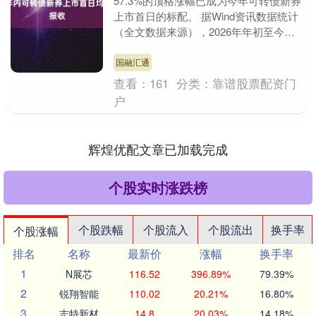
57.3%的顶格涨幅已成为今年可转债新券
上市首日的标配。 据Wind资讯数据统计
（全文数据来源），2026年年初至今，
可转债新券上市首日均以顶格涨幅报收，
部分标....
国融汇通
查看：
161
分类：
靠谱股票配资门
户
辉煌优配文章已加载完成
个股实时涨跌榜
个股跌幅
个股流入
个股流出
换手率
个股涨幅
排名
名称
最新价
涨幅
换手率
1
N展芯
116.52
396.89%
79.39%
2
锐翔智能
110.02
20.21%
16.80%
3
志特新材
14.8
20.03%
14.18%