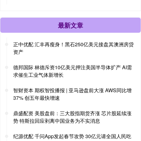
最新文章
正中优配 汇丰再瘦身！黑石250亿美元接盘其澳洲房贷
资产
德邦国际 林德斥资10亿美元押注美国半导体扩产 AI需
求催生工业气体新增长
智财资本 期权智投播报 | 亚马逊盘前大涨 AWS同比增
37% 创五年最快增速
鼎盛配资 美股盘前：三大股指期货齐涨 芯片股延续涨
势 特斯拉回应剥离中国业务为不实消息
纪源优配 千问App发起春节攻势 30亿元请全国人民吃