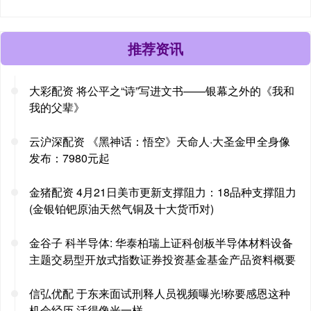
推荐资讯
大彩配资 将公平之“诗”写进文书——银幕之外的《我和
我的父辈》
云沪深配资 《黑神话：悟空》天命人·大圣金甲全身像
发布：7980元起
金猪配资 4月21日美市更新支撑阻力：18品种支撑阻力
(金银铂钯原油天然气铜及十大货币对)
金谷子 科半导体: 华泰柏瑞上证科创板半导体材料设备
主题交易型开放式指数证券投资基金基金产品资料概要
信弘优配 于东来面试刑释人员视频曝光!称要感恩这种
机会经历,活得像光一样