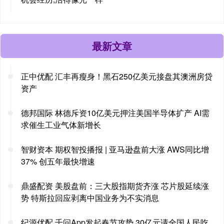
最新文章
正中优配 汇丰再瘦身！黑石250亿美元接盘其澳洲房贷
资产
德邦国际 林德斥资10亿美元押注美国半导体扩产 AI需
求催生工业气体新增长
智财资本 期权智投播报 | 亚马逊盘前大涨 AWS同比增
37% 创五年最快增速
鼎盛配资 美股盘前：三大股指期货齐涨 芯片股延续涨
势 特斯拉回应剥离中国业务为不实消息
纪源优配 千问App发起春节攻势 30亿元请全国人民吃