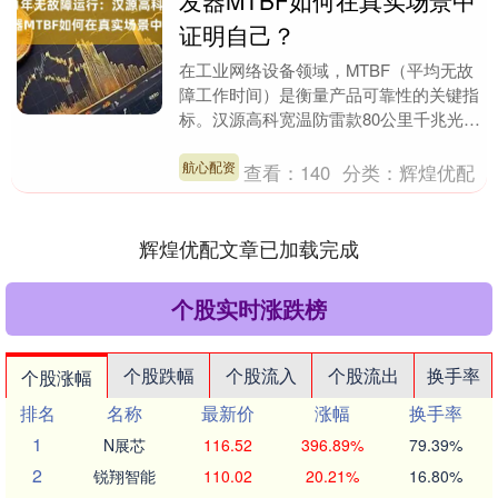
发器MTBF如何在真实场景中
证明自己？
在工业网络设备领域，MTBF（平均无故
障工作时间）是衡量产品可靠性的关键指
标。汉源高科宽温防雷款80公里千兆光纤
收发器HY5700-3511G-SC80A/B的....
航心配资
查看：
140
分类：
辉煌优配
辉煌优配文章已加载完成
个股实时涨跌榜
个股跌幅
个股流入
个股流出
换手率
个股涨幅
排名
名称
最新价
涨幅
换手率
1
N展芯
116.52
396.89%
79.39%
2
锐翔智能
110.02
20.21%
16.80%