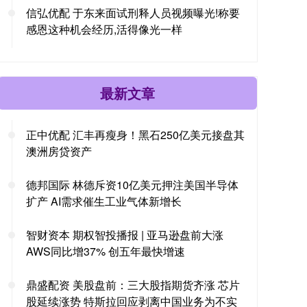
信弘优配 于东来面试刑释人员视频曝光!称要
感恩这种机会经历,活得像光一样
最新文章
正中优配 汇丰再瘦身！黑石250亿美元接盘其
澳洲房贷资产
德邦国际 林德斥资10亿美元押注美国半导体
扩产 AI需求催生工业气体新增长
智财资本 期权智投播报 | 亚马逊盘前大涨
AWS同比增37% 创五年最快增速
鼎盛配资 美股盘前：三大股指期货齐涨 芯片
股延续涨势 特斯拉回应剥离中国业务为不实