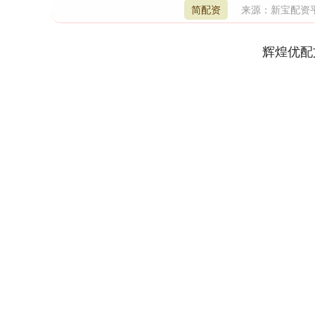
简配资
来源：新宝配资
辉煌优配
深证成指
14311.01
39.68
1.02%
200.89