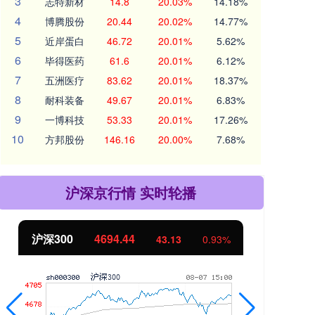
3
志特新材
14.8
20.03%
14.18%
4
博腾股份
20.44
20.02%
14.77%
5
近岸蛋白
46.72
20.01%
5.62%
6
毕得医药
61.6
20.01%
6.12%
7
五洲医疗
83.62
20.01%
18.37%
8
耐科装备
49.67
20.01%
6.83%
9
一博科技
53.33
20.01%
17.26%
10
方邦股份
146.16
20.00%
7.68%
沪深京行情 实时轮播
北证50
1134.24
创
11.37
1.01%