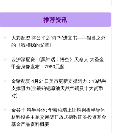
推荐资讯
大彩配资 将公平之“诗”写进文书——银幕之外
的《我和我的父辈》
云沪深配资 《黑神话：悟空》天命人·大圣金
甲全身像发布：7980元起
金猪配资 4月21日美市更新支撑阻力：18品种
支撑阻力(金银铂钯原油天然气铜及十大货币
对)
金谷子 科半导体: 华泰柏瑞上证科创板半导体
材料设备主题交易型开放式指数证券投资基金
基金产品资料概要