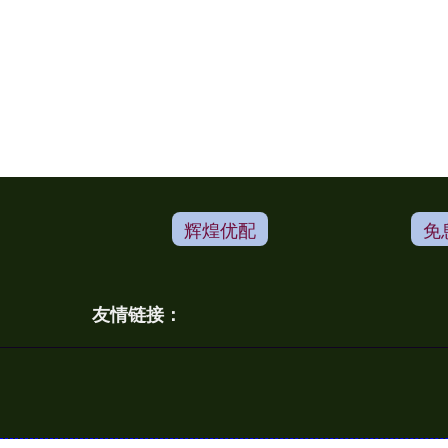
辉煌优配
免
友情链接：