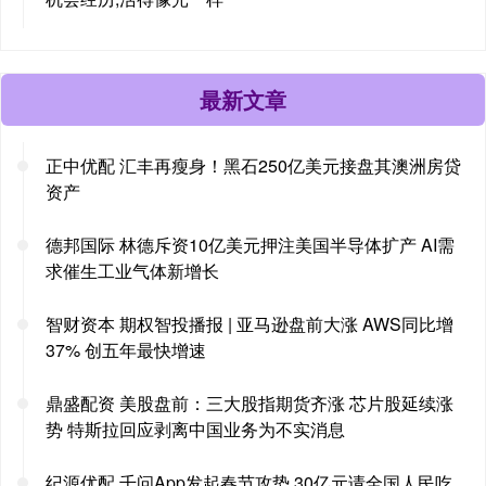
最新文章
正中优配 汇丰再瘦身！黑石250亿美元接盘其澳洲房贷
资产
德邦国际 林德斥资10亿美元押注美国半导体扩产 AI需
求催生工业气体新增长
智财资本 期权智投播报 | 亚马逊盘前大涨 AWS同比增
37% 创五年最快增速
鼎盛配资 美股盘前：三大股指期货齐涨 芯片股延续涨
势 特斯拉回应剥离中国业务为不实消息
纪源优配 千问App发起春节攻势 30亿元请全国人民吃