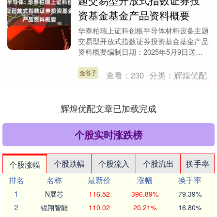
题交易型开放式指数证券投
资基金基金产品资料概要
华泰柏瑞上证科创板半导体材料设备主题
交易型开放式指数证券投资基金基金产品
资料概要编制日期：2025年5月9日送出
日期：2025年5月9日本概要提供本基金
的重要信....
金谷子
查看：
230
分类：
辉煌优配
辉煌优配文章已加载完成
个股实时涨跌榜
个股跌幅
个股流入
个股流出
换手率
个股涨幅
排名
名称
最新价
涨幅
换手率
1
N展芯
116.52
396.89%
79.39%
2
锐翔智能
110.02
20.21%
16.80%