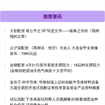
推荐资讯
大彩配资 将公平之“诗”写进文书——银幕之外的《我和
我的父辈》
云沪深配资 《黑神话：悟空》天命人·大圣金甲全身像
发布：7980元起
金猪配资 4月21日美市更新支撑阻力：18品种支撑阻力
(金银铂钯原油天然气铜及十大货币对)
金谷子 科半导体: 华泰柏瑞上证科创板半导体材料设备
主题交易型开放式指数证券投资基金基金产品资料概要
信弘优配 于东来面试刑释人员视频曝光!称要感恩这种
机会经历,活得像光一样