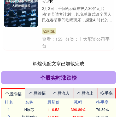
玩乐
2月2日，千问App宣布投入30亿元启
动“春节请客计划”，以免单形式请全国人
民在春节期间吃喝玩乐，感受AI时代的全
新生活方式。淘宝闪购、飞猪、大麦、盒
马、天猫超....
纪源优配
查看：
153
分类：
十大配资公司平
台
辉煌优配文章已加载完成
个股实时涨跌榜
个股跌幅
个股流入
个股流出
换手率
个股涨幅
排名
名称
最新价
涨幅
换手率
1
N展芯
116.52
396.89%
79.39%
2
锐翔智能
110.02
20.21%
16.80%