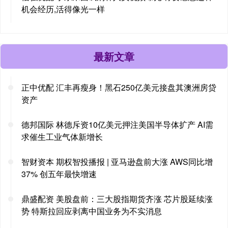
机会经历,活得像光一样
最新文章
正中优配 汇丰再瘦身！黑石250亿美元接盘其澳洲房贷
资产
德邦国际 林德斥资10亿美元押注美国半导体扩产 AI需
求催生工业气体新增长
智财资本 期权智投播报 | 亚马逊盘前大涨 AWS同比增
37% 创五年最快增速
鼎盛配资 美股盘前：三大股指期货齐涨 芯片股延续涨
势 特斯拉回应剥离中国业务为不实消息