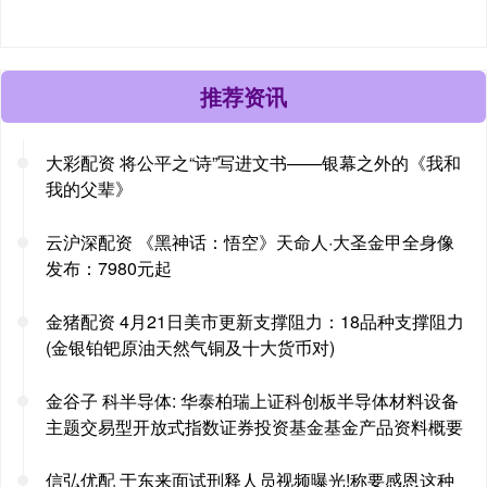
推荐资讯
大彩配资 将公平之“诗”写进文书——银幕之外的《我和
我的父辈》
云沪深配资 《黑神话：悟空》天命人·大圣金甲全身像
发布：7980元起
金猪配资 4月21日美市更新支撑阻力：18品种支撑阻力
(金银铂钯原油天然气铜及十大货币对)
金谷子 科半导体: 华泰柏瑞上证科创板半导体材料设备
主题交易型开放式指数证券投资基金基金产品资料概要
信弘优配 于东来面试刑释人员视频曝光!称要感恩这种