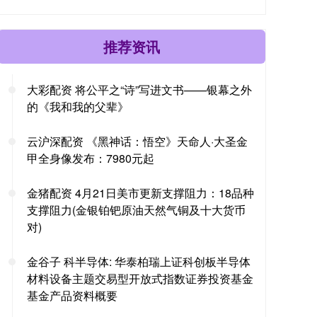
推荐资讯
大彩配资 将公平之“诗”写进文书——银幕之外
的《我和我的父辈》
云沪深配资 《黑神话：悟空》天命人·大圣金
甲全身像发布：7980元起
金猪配资 4月21日美市更新支撑阻力：18品种
支撑阻力(金银铂钯原油天然气铜及十大货币
对)
金谷子 科半导体: 华泰柏瑞上证科创板半导体
材料设备主题交易型开放式指数证券投资基金
基金产品资料概要