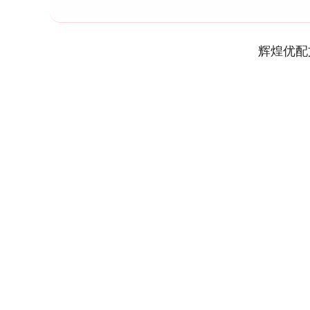
辉煌优配
深证成指
14311.01
9.68
1.02%
200.89
1