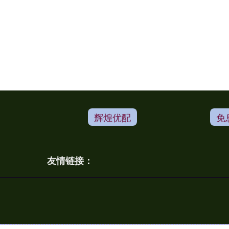
辉煌优配
免
友情链接：