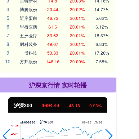
3
志特新材
14.8
20.03%
14.18%
4
博腾股份
20.44
20.02%
14.77%
5
近岸蛋白
46.72
20.01%
5.62%
6
毕得医药
61.6
20.01%
6.12%
7
五洲医疗
83.62
20.01%
18.37%
8
耐科装备
49.67
20.01%
6.83%
9
一博科技
53.33
20.01%
17.26%
10
方邦股份
146.16
20.00%
7.68%
沪深京行情 实时轮播
北证50
1134.24
创
11.37
1.01%