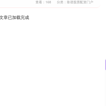
查看：
168
分类：
靠谱股票配资门户
文章已加载完成
沪深300
4694.44
.42%
43.13
0.93%