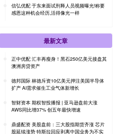
信弘优配 于东来面试刑释人员视频曝光!称要
感恩这种机会经历,活得像光一样
最新文章
正中优配 汇丰再瘦身！黑石250亿美元接盘其
澳洲房贷资产
德邦国际 林德斥资10亿美元押注美国半导体
扩产 AI需求催生工业气体新增长
智财资本 期权智投播报 | 亚马逊盘前大涨
AWS同比增37% 创五年最快增速
鼎盛配资 美股盘前：三大股指期货齐涨 芯片
股延续涨势 特斯拉回应剥离中国业务为不实