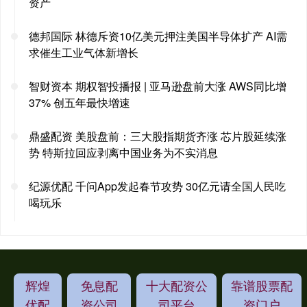
资产
德邦国际 林德斥资10亿美元押注美国半导体扩产 AI需
求催生工业气体新增长
智财资本 期权智投播报 | 亚马逊盘前大涨 AWS同比增
37% 创五年最快增速
鼎盛配资 美股盘前：三大股指期货齐涨 芯片股延续涨
势 特斯拉回应剥离中国业务为不实消息
纪源优配 千问App发起春节攻势 30亿元请全国人民吃
喝玩乐
辉煌
免息配
十大配资公
靠谱股票配
优配
资公司
司平台
资门户