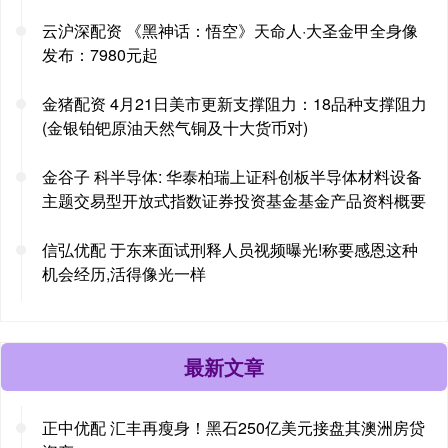
云沪深配资 《黑神话：悟空》天命人·大圣金甲全身像
发布：7980元起
金猪配资 4月21日美市更新支撑阻力：18品种支撑阻力
(金银铂钯原油天然气铜及十大货币对)
金谷子 科半导体: 华泰柏瑞上证科创板半导体材料设备
主题交易型开放式指数证券投资基金基金产品资料概要
信弘优配 于东来面试刑释人员视频曝光!称要感恩这种
机会经历,活得像光一样
最新文章
正中优配 汇丰再瘦身！黑石250亿美元接盘其澳洲房贷