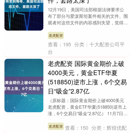
件，套路太深了
12月19日，美国司法部根据法律要求公
布了部分与爱泼斯坦案件相关的文件。围
观者对这些文件的内容感到失望，觉得自
己智商受到了侮辱。很多人认为，司法部
的做法很有深意....
老虎配资
查看：
195
分类：
十大配资公司平
台
老虎配资 国际黄金期价上破
4000美元，黄金ETF华夏
(518850)逆市上涨，6个交易
日“吸金”2.87亿
（原标题：国际黄金期价上破4000美元
老虎配资，黄金ETF华夏(518850)逆市上
涨，6个交易日“吸金”2.87亿） 11月7日，
A股三大指数开盘集体低开，C....
老虎配资
查看：
150
分类：
辉煌优配