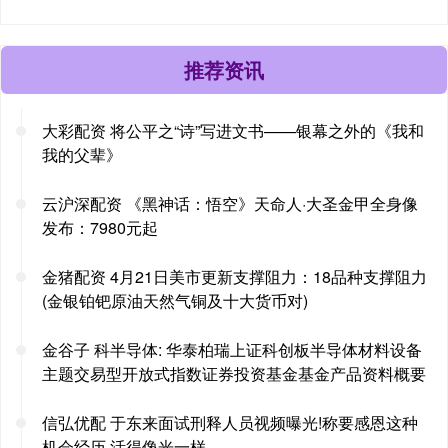
推荐资讯
大彩配资 将公平之“诗”写进文书——银幕之外的《我和
我的父辈》
云沪深配资 《黑神话：悟空》天命人·大圣金甲全身像
发布：7980元起
金猪配资 4月21日美市更新支撑阻力：18品种支撑阻力
(金银铂钯原油天然气铜及十大货币对)
金谷子 科半导体: 华泰柏瑞上证科创板半导体材料设备
主题交易型开放式指数证券投资基金基金产品资料概要
信弘优配 于东来面试刑释人员视频曝光!称要感恩这种
机会经历,活得像光一样