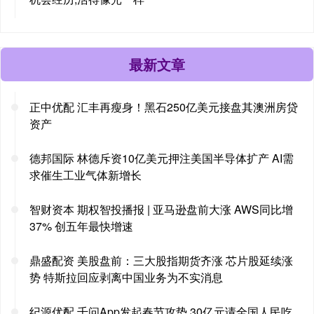
最新文章
正中优配 汇丰再瘦身！黑石250亿美元接盘其澳洲房贷
资产
德邦国际 林德斥资10亿美元押注美国半导体扩产 AI需
求催生工业气体新增长
智财资本 期权智投播报 | 亚马逊盘前大涨 AWS同比增
37% 创五年最快增速
鼎盛配资 美股盘前：三大股指期货齐涨 芯片股延续涨
势 特斯拉回应剥离中国业务为不实消息
纪源优配 千问App发起春节攻势 30亿元请全国人民吃