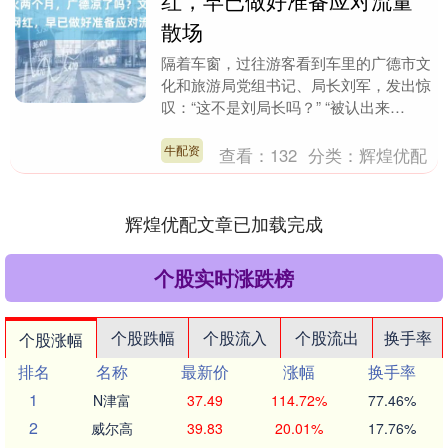
红，早已做好准备应对流量
散场
隔着车窗，过往游客看到车里的广德市文
化和旅游局党组书记、局长刘军，发出惊
叹：“这不是刘局长吗？” “被认出来
了。”刘军有些不好意思，打趣道：“几乎
没有任何私人空....
牛配资
查看：
132
分类：
辉煌优配
辉煌优配文章已加载完成
个股实时涨跌榜
个股跌幅
个股流入
个股流出
换手率
个股涨幅
排名
名称
最新价
涨幅
换手率
1
N津富
37.49
114.72%
77.46%
2
威尔高
39.83
20.01%
17.76%