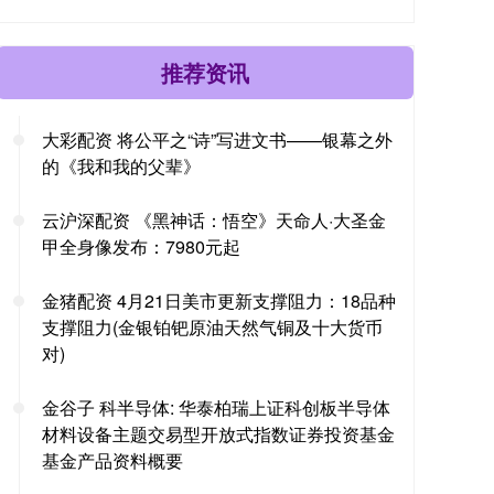
推荐资讯
大彩配资 将公平之“诗”写进文书——银幕之外
的《我和我的父辈》
云沪深配资 《黑神话：悟空》天命人·大圣金
甲全身像发布：7980元起
金猪配资 4月21日美市更新支撑阻力：18品种
支撑阻力(金银铂钯原油天然气铜及十大货币
对)
金谷子 科半导体: 华泰柏瑞上证科创板半导体
材料设备主题交易型开放式指数证券投资基金
基金产品资料概要