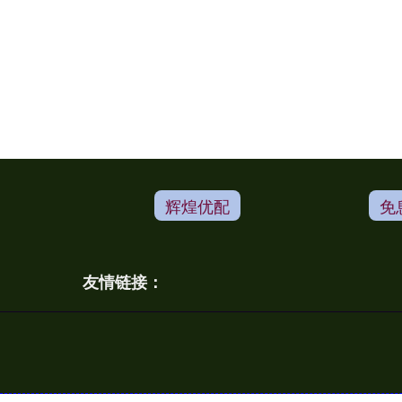
辉煌优配
免
友情链接：