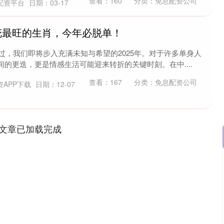
查看：
160
分类：
免息配资公司
配资平台
日期：03-17
桃花最旺的生肖，今年必脱单！
翻过，我们即将步入充满未知与希望的2025年。对于许多单身人
的更迭，更是情感生活可能迎来转折的关键时刻。在中....
查看：
167
分类：
免息配资公司
资APP下载
日期：12-07
文章已加载完成
沪深300
4694.44
.42%
43.13
0.93%