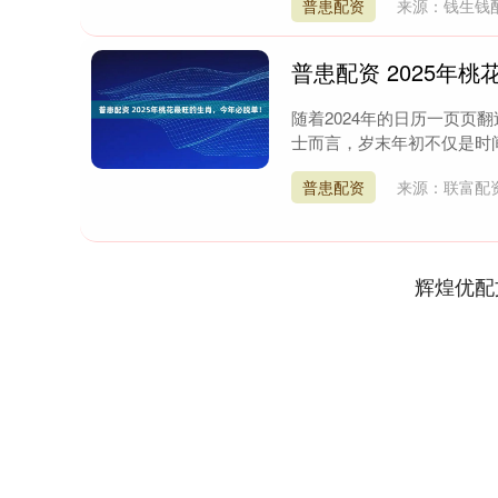
普患配资
来源：钱生钱
普患配资 2025年
随着2024年的日历一页页
士而言，岁末年初不仅是时间
普患配资
来源：联富配
辉煌优配
深证成指
14311.01
9.68
1.02%
200.89
1