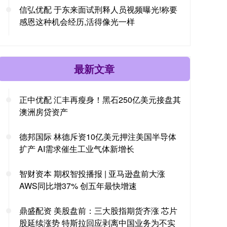
信弘优配 于东来面试刑释人员视频曝光!称要
感恩这种机会经历,活得像光一样
最新文章
正中优配 汇丰再瘦身！黑石250亿美元接盘其
澳洲房贷资产
德邦国际 林德斥资10亿美元押注美国半导体
扩产 AI需求催生工业气体新增长
智财资本 期权智投播报 | 亚马逊盘前大涨
AWS同比增37% 创五年最快增速
鼎盛配资 美股盘前：三大股指期货齐涨 芯片
股延续涨势 特斯拉回应剥离中国业务为不实