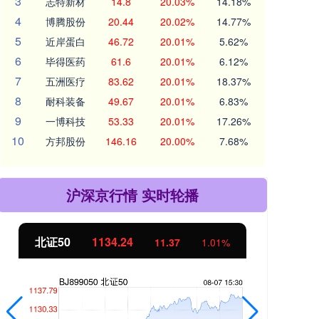
3
志特新材
14.8
20.03%
14.18%
4
博腾股份
20.44
20.02%
14.77%
5
近岸蛋白
46.72
20.01%
5.62%
6
毕得医药
61.6
20.01%
6.12%
7
五洲医疗
83.62
20.01%
18.37%
8
耐科装备
49.67
20.01%
6.83%
9
一博科技
53.33
20.01%
17.26%
10
方邦股份
146.16
20.00%
7.68%
沪深京行情 实时轮播
北证50
1134.24
创
11.37
1.01%