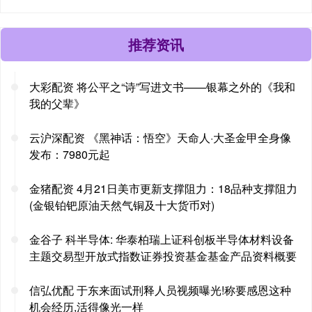
推荐资讯
大彩配资 将公平之“诗”写进文书——银幕之外的《我和
我的父辈》
云沪深配资 《黑神话：悟空》天命人·大圣金甲全身像
发布：7980元起
金猪配资 4月21日美市更新支撑阻力：18品种支撑阻力
(金银铂钯原油天然气铜及十大货币对)
金谷子 科半导体: 华泰柏瑞上证科创板半导体材料设备
主题交易型开放式指数证券投资基金基金产品资料概要
信弘优配 于东来面试刑释人员视频曝光!称要感恩这种
机会经历,活得像光一样