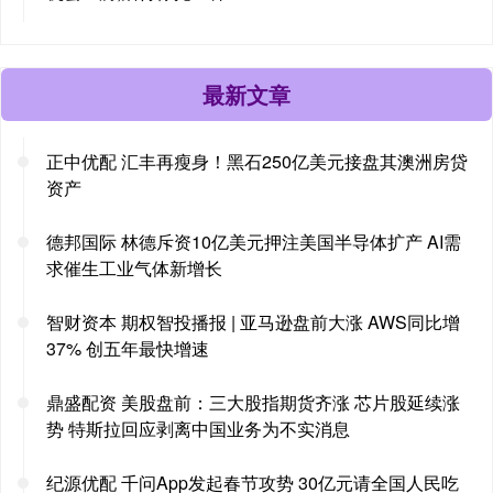
最新文章
正中优配 汇丰再瘦身！黑石250亿美元接盘其澳洲房贷
资产
德邦国际 林德斥资10亿美元押注美国半导体扩产 AI需
求催生工业气体新增长
智财资本 期权智投播报 | 亚马逊盘前大涨 AWS同比增
37% 创五年最快增速
鼎盛配资 美股盘前：三大股指期货齐涨 芯片股延续涨
势 特斯拉回应剥离中国业务为不实消息
纪源优配 千问App发起春节攻势 30亿元请全国人民吃