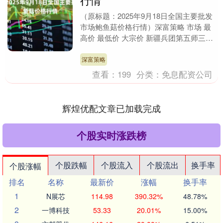
行情
（原标题：2025年9月18日全国主要批发
市场鲍鱼菇价格行情）深富策略 市场 最
高价 最低价 大宗价 新疆兵团第五师三和
农副产品综合批发市场 -- 8.00 8....
深富策略
查看：
199
分类：
免息配资公司
辉煌优配文章已加载完成
个股实时涨跌榜
个股跌幅
个股流入
个股流出
换手率
个股涨幅
排名
名称
最新价
涨幅
换手率
1
N展芯
114.98
390.32%
48.78%
2
一博科技
53.33
20.01%
15.00%