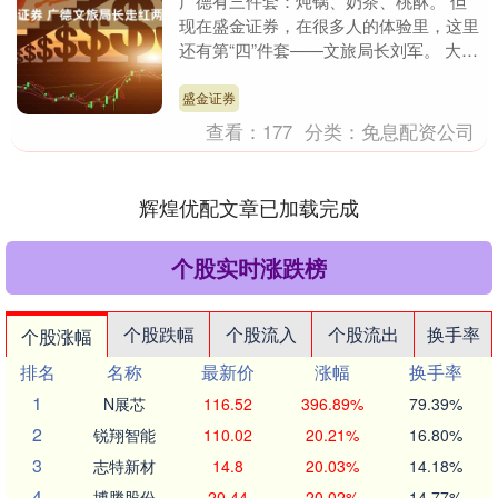
广德有三件套：炖锅、奶茶、桃酥。 但
现在盛金证券，在很多人的体验里，这里
还有第“四”件套——文旅局长刘军。 大约
两个月前，习惯了做幕后工作的他，被网
友一股脑儿的....
盛金证券
查看：
177
分类：
免息配资公司
辉煌优配文章已加载完成
个股实时涨跌榜
个股跌幅
个股流入
个股流出
换手率
个股涨幅
排名
名称
最新价
涨幅
换手率
1
N展芯
116.52
396.89%
79.39%
2
锐翔智能
110.02
20.21%
16.80%
3
志特新材
14.8
20.03%
14.18%
4
博腾股份
20.44
20.02%
14.77%