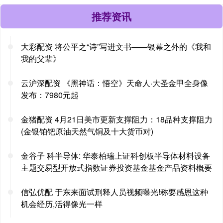
推荐资讯
大彩配资 将公平之“诗”写进文书——银幕之外的《我和
我的父辈》
云沪深配资 《黑神话：悟空》天命人·大圣金甲全身像
发布：7980元起
金猪配资 4月21日美市更新支撑阻力：18品种支撑阻力
(金银铂钯原油天然气铜及十大货币对)
金谷子 科半导体: 华泰柏瑞上证科创板半导体材料设备
主题交易型开放式指数证券投资基金基金产品资料概要
信弘优配 于东来面试刑释人员视频曝光!称要感恩这种
机会经历,活得像光一样