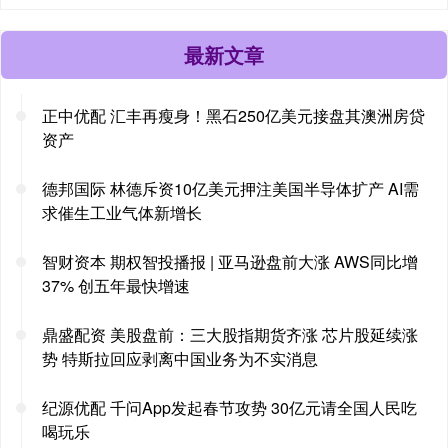
最新文章
正中优配 汇丰再瘦身！黑石250亿美元接盘其澳洲房贷
资产
德邦国际 林德斥资10亿美元押注美国半导体扩产 AI需
求催生工业气体新增长
智财资本 期权智投播报 | 亚马逊盘前大涨 AWS同比增
37% 创五年最快增速
鼎盛配资 美股盘前：三大股指期货齐涨 芯片股延续涨
势 特斯拉回应剥离中国业务为不实消息
纪源优配 千问App发起春节攻势 30亿元请全国人民吃
喝玩乐