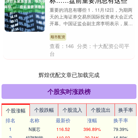
标……盘前重要消息有这些
重要的消息有哪些 1．11月12日，为期两
天的上海证券交易所国际投资者大会正式
开幕。中国证监会副主席李明表示，展望
未来，中国经济基础稳、优势多、韧性
强、潜力大，....
顺市配资
查看：
146
分类：
十大配资公司平
台
辉煌优配文章已加载完成
个股实时涨跌榜
个股跌幅
个股流入
个股流出
换手率
个股涨幅
排名
名称
最新价
涨幅
换手率
1
N展芯
116.52
396.89%
79.39%
2
锐翔智能
110.02
20.21%
16.80%