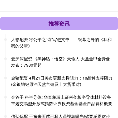
推荐资讯
大彩配资 将公平之“诗”写进文书——银幕之外的《我和
我的父辈》
云沪深配资 《黑神话：悟空》天命人·大圣金甲全身像
发布：7980元起
金猪配资 4月21日美市更新支撑阻力：18品种支撑阻力
(金银铂钯原油天然气铜及十大货币对)
金谷子 科半导体: 华泰柏瑞上证科创板半导体材料设备
主题交易型开放式指数证券投资基金基金产品资料概要
信弘优配 于东来面试刑释人员视频曝光!称要感恩这种