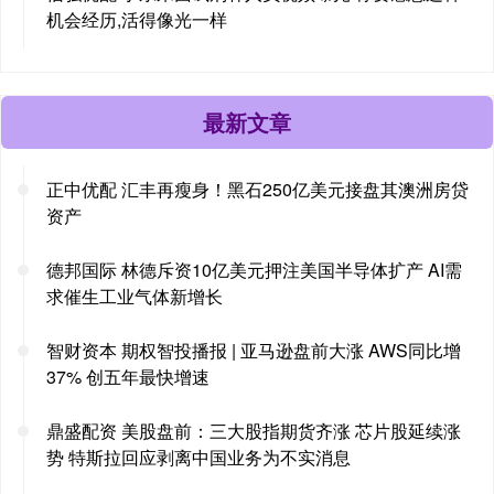
机会经历,活得像光一样
最新文章
正中优配 汇丰再瘦身！黑石250亿美元接盘其澳洲房贷
资产
德邦国际 林德斥资10亿美元押注美国半导体扩产 AI需
求催生工业气体新增长
智财资本 期权智投播报 | 亚马逊盘前大涨 AWS同比增
37% 创五年最快增速
鼎盛配资 美股盘前：三大股指期货齐涨 芯片股延续涨
势 特斯拉回应剥离中国业务为不实消息