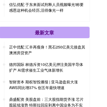
信弘优配 于东来面试刑释人员视频曝光!称要
感恩这种机会经历,活得像光一样
最新文章
正中优配 汇丰再瘦身！黑石250亿美元接盘其
澳洲房贷资产
德邦国际 林德斥资10亿美元押注美国半导体
扩产 AI需求催生工业气体新增长
智财资本 期权智投播报 | 亚马逊盘前大涨
AWS同比增37% 创五年最快增速
鼎盛配资 美股盘前：三大股指期货齐涨 芯片
股延续涨势 特斯拉回应剥离中国业务为不实