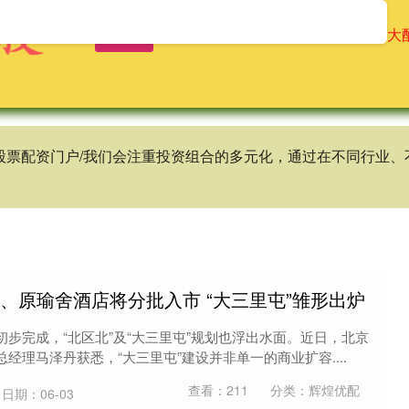
首页
辉煌优配
免息配资公司
十大
谱股票配资门户/我们会注重投资组合的多元化，通过在不同行业
、原瑜舍酒店将分批入市 “大三里屯”雏形出炉
步完成，“北区北”及“大三里屯”规划也浮出水面。近日，北京
经理马泽丹获悉，“大三里屯”建设并非单一的商业扩容....
查看：
211
分类：
辉煌优配
日期：06-03