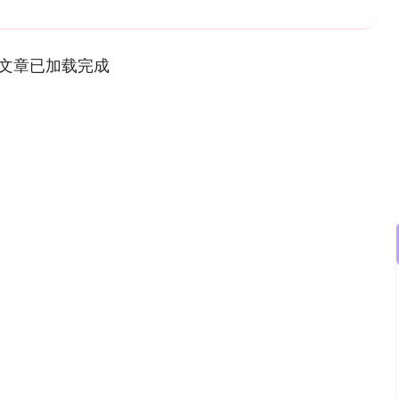
文章已加载完成
沪深300
4694.44
.42%
43.13
0.93%