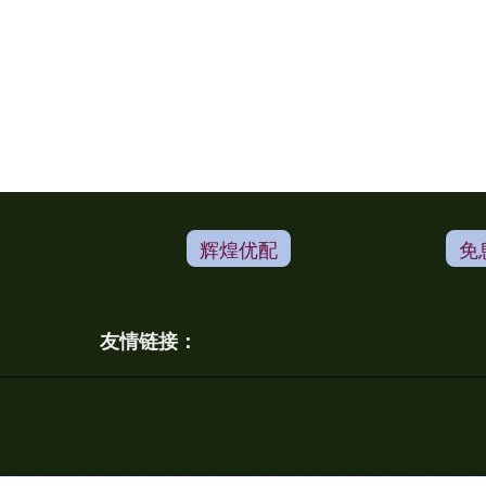
辉煌优配
免
友情链接：