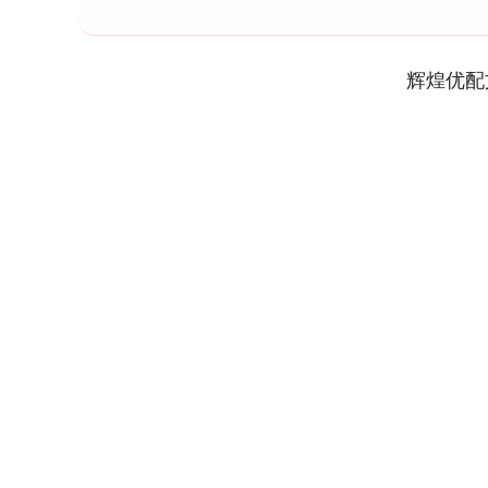
辉煌优配
深证成指
14311.01
9.68
1.02%
200.89
1