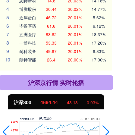
3
志特新材
14.8
20.03%
14.18%
4
博腾股份
20.44
20.02%
14.77%
5
近岸蛋白
46.72
20.01%
5.62%
6
毕得医药
61.6
20.01%
6.12%
7
五洲医疗
83.62
20.01%
18.37%
8
一博科技
53.33
20.01%
17.26%
9
耐科装备
49.67
20.01%
6.83%
10
朗特智能
26.4
20.00%
17.06%
沪深京行情 实时轮播
北证50
1134.24
创
11.37
1.01%