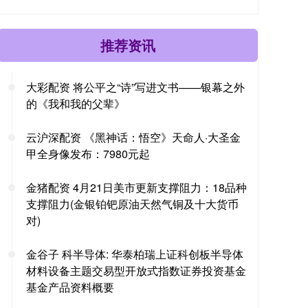
推荐资讯
大彩配资 将公平之“诗”写进文书——银幕之外
的《我和我的父辈》
云沪深配资 《黑神话：悟空》天命人·大圣金
甲全身像发布：7980元起
金猪配资 4月21日美市更新支撑阻力：18品种
支撑阻力(金银铂钯原油天然气铜及十大货币
对)
金谷子 科半导体: 华泰柏瑞上证科创板半导体
材料设备主题交易型开放式指数证券投资基金
基金产品资料概要