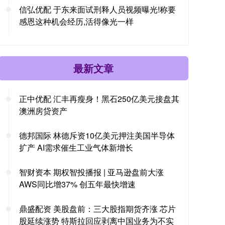
信弘优配 于东来面试刑释人员视频曝光!称要
感恩这种机会经历,活得像光一样
最新文章
正中优配 汇丰再瘦身！黑石250亿美元接盘其
澳洲房贷资产
德邦国际 林德斥资10亿美元押注美国半导体
扩产 AI需求催生工业气体新增长
智财资本 期权智投播报 | 亚马逊盘前大涨
AWS同比增37% 创五年最快增速
鼎盛配资 美股盘前：三大股指期货齐涨 芯片
股延续涨势 特斯拉回应剥离中国业务为不实