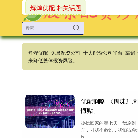
辉煌优配 相关话题
辉煌优配_免息配资公司_十大配资公司平台_靠
来降低整体投资风险。
优配痢略 《周沫》
悔贴。
被找回家的第七天，我刷到
院，可我不敢说，我怕我会
疚....