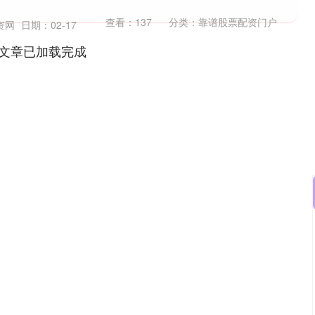
查看：
137
分类：
靠谱股票配资门户
资网
日期：02-17
文章已加载完成
深证成指
14056.54
10%
-87.66
-0.62%