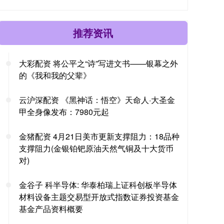
推荐资讯
大彩配资 将公平之“诗”写进文书——银幕之外
的《我和我的父辈》
云沪深配资 《黑神话：悟空》天命人·大圣金
甲全身像发布：7980元起
金猪配资 4月21日美市更新支撑阻力：18品种
支撑阻力(金银铂钯原油天然气铜及十大货币
对)
金谷子 科半导体: 华泰柏瑞上证科创板半导体
材料设备主题交易型开放式指数证券投资基金
基金产品资料概要