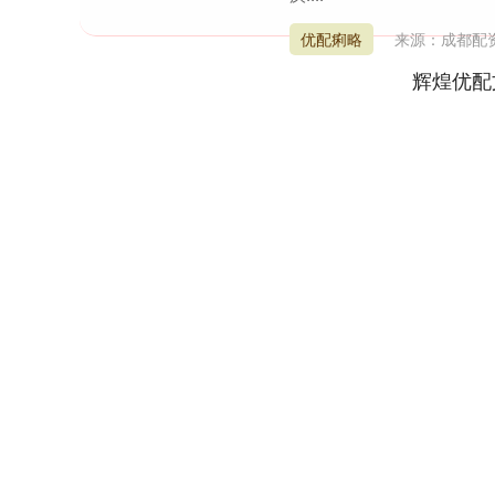
优配痢略
来源：成都配
辉煌优配
上证指数
3882.23
.80
-0.50%
3.80
0.