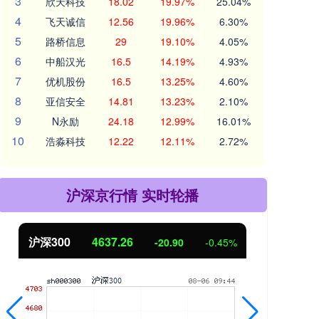
3
欣天科技
18.02
19.97%
25.04%
4
飞天诚信
12.56
19.96%
6.30%
5
路桥信息
29
19.10%
4.05%
6
中船汉光
16.5
14.19%
4.93%
7
优机股份
16.5
13.25%
4.60%
8
亚信安全
14.81
13.23%
2.10%
9
N永励
24.18
12.99%
16.01%
10
浩淼科技
12.22
12.11%
2.72%
沪深京行情 实时轮播
沪深300
4637.26
北
-20.90
-0.45%