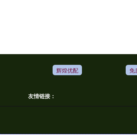
辉煌优配
免
友情链接：