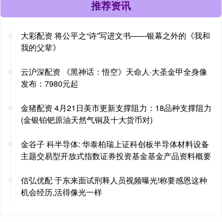
推荐资讯
大彩配资 将公平之“诗”写进文书——银幕之外的《我和
我的父辈》
云沪深配资 《黑神话：悟空》天命人·大圣金甲全身像
发布：7980元起
金猪配资 4月21日美市更新支撑阻力：18品种支撑阻力
(金银铂钯原油天然气铜及十大货币对)
金谷子 科半导体: 华泰柏瑞上证科创板半导体材料设备
主题交易型开放式指数证券投资基金基金产品资料概要
信弘优配 于东来面试刑释人员视频曝光!称要感恩这种
机会经历,活得像光一样