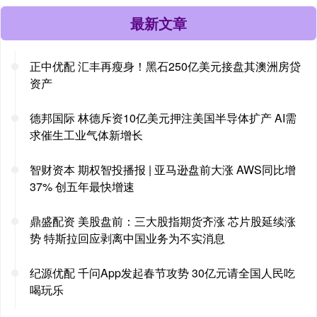
最新文章
正中优配 汇丰再瘦身！黑石250亿美元接盘其澳洲房贷
资产
德邦国际 林德斥资10亿美元押注美国半导体扩产 AI需
求催生工业气体新增长
智财资本 期权智投播报 | 亚马逊盘前大涨 AWS同比增
37% 创五年最快增速
鼎盛配资 美股盘前：三大股指期货齐涨 芯片股延续涨
势 特斯拉回应剥离中国业务为不实消息
纪源优配 千问App发起春节攻势 30亿元请全国人民吃
喝玩乐