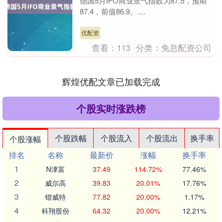
德国5月IFO商业景气指数为87.5，预期
87.4，前值86.9。....
优配资
查看：
113
分类：
免息配资公司
辉煌优配文章已加载完成
个股实时涨跌榜
个股跌幅
个股流入
个股流出
换手率
个股涨幅
排名
名称
最新价
涨幅
换手率
1
N津富
37.49
114.72%
77.46%
2
威尔高
39.83
20.01%
17.76%
3
锴威特
77.82
20.00%
1.17%
4
科翔股份
64.32
20.00%
12.21%