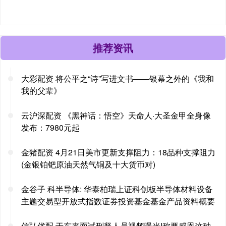
推荐资讯
大彩配资 将公平之“诗”写进文书——银幕之外的《我和
我的父辈》
云沪深配资 《黑神话：悟空》天命人·大圣金甲全身像
发布：7980元起
金猪配资 4月21日美市更新支撑阻力：18品种支撑阻力
(金银铂钯原油天然气铜及十大货币对)
金谷子 科半导体: 华泰柏瑞上证科创板半导体材料设备
主题交易型开放式指数证券投资基金基金产品资料概要
信弘优配 于东来面试刑释人员视频曝光!称要感恩这种