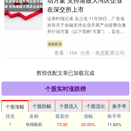
动方案 支持港股大湾区企业
在深交所上市
证券时报记者 吴少龙 11月26日，广东省
发布关于金融支持企业开展产业链整合兼
并行动方案（以下简称“方案”），旨在化
解重点产业结构性矛盾，促进产业提质升
级，充分....
驰盈配资
查看：
154
分类：
免息配资公司
辉煌优配文章已加载完成
个股实时涨跌榜
个股跌幅
个股流入
个股流出
换手率
个股涨幅
排名
名称
最新价
涨幅
换手率
1
毕得医药
73.92
20.00%
11.62%