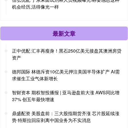
机会经历,活得像光一样
最新文章
正中优配 汇丰再瘦身！黑石250亿美元接盘其澳洲房贷
资产
德邦国际 林德斥资10亿美元押注美国半导体扩产 AI需
求催生工业气体新增长
智财资本 期权智投播报 | 亚马逊盘前大涨 AWS同比增
37% 创五年最快增速
鼎盛配资 美股盘前：三大股指期货齐涨 芯片股延续涨
势 特斯拉回应剥离中国业务为不实消息