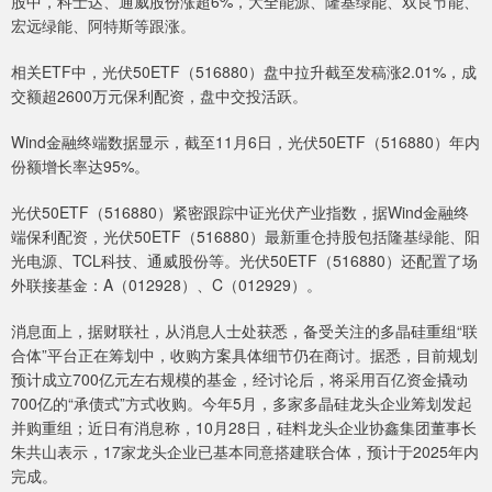
股中，科士达、通威股份涨超6%，大全能源、隆基绿能、双良节能、
宏远绿能、阿特斯等跟涨。
相关ETF中，光伏50ETF（516880）盘中拉升截至发稿涨2.01%，成
交额超2600万元保利配资，盘中交投活跃。
Wind金融终端数据显示，截至11月6日，光伏50ETF（516880）年内
份额增长率达95%。
光伏50ETF（516880）紧密跟踪中证光伏产业指数，据Wind金融终
端保利配资，光伏50ETF（516880）最新重仓持股包括隆基绿能、阳
光电源、TCL科技、通威股份等。光伏50ETF（516880）还配置了场
外联接基金：A（012928）、C（012929）。
消息面上，据财联社，从消息人士处获悉，备受关注的多晶硅重组“联
合体”平台正在筹划中，收购方案具体细节仍在商讨。据悉，目前规划
预计成立700亿元左右规模的基金，经讨论后，将采用百亿资金撬动
700亿的“承债式”方式收购。今年5月，多家多晶硅龙头企业筹划发起
并购重组；近日有消息称，10月28日，硅料龙头企业协鑫集团董事长
朱共山表示，17家龙头企业已基本同意搭建联合体，预计于2025年内
完成。