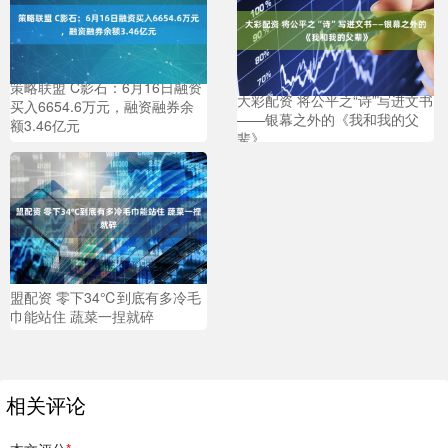
策略联盟 C影石：6月16日融资
大彩配资 将公平之“诗”写进文书
买入6654.6万元，融资融券余
——银幕之外的《我和我的父
额3.46亿元
辈》
盟配资 零下34℃到底有多冷毛
巾能站住 蔬菜一捏就碎
相关评论