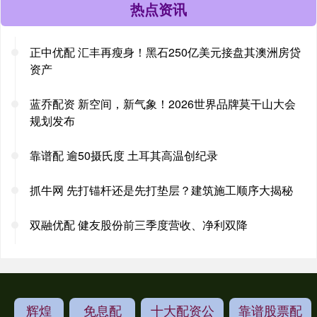
热点资讯
正中优配 汇丰再瘦身！黑石250亿美元接盘其澳洲房贷
资产
蓝乔配资 新空间，新气象！2026世界品牌莫干山大会
规划发布
靠谱配 逾50摄氏度 土耳其高温创纪录
抓牛网 先打锚杆还是先打垫层？建筑施工顺序大揭秘
双融优配 健友股份前三季度营收、净利双降
辉煌
免息配
十大配资公
靠谱股票配