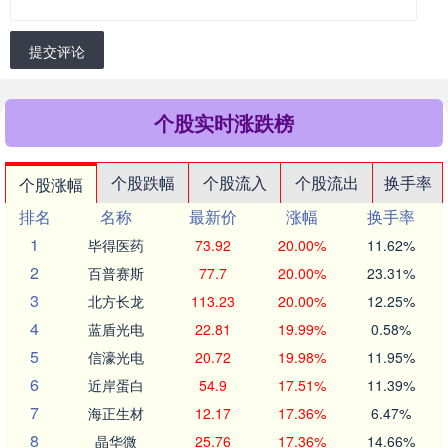
提交评论
个股实时涨跌榜
个股跌幅
个股流入
个股流出
换手率
个股涨幅
排名
名称
最新价
涨幅
换手率
1
毕得医药
73.92
20.00%
11.62%
2
百普赛斯
77.7
20.00%
23.31%
3
北方长龙
113.23
20.00%
12.25%
4
蓝盾光电
22.81
19.99%
0.58%
5
信濠光电
20.72
19.98%
11.95%
6
近岸蛋白
54.9
17.51%
11.39%
7
海正生材
12.17
17.36%
6.47%
8
晶华微
25.76
17.36%
14.66%