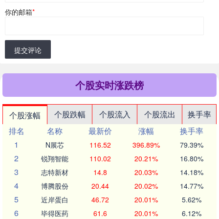
你的邮箱
*
提交评论
个股实时涨跌榜
个股跌幅
个股流入
个股流出
换手率
个股涨幅
排名
名称
最新价
涨幅
换手率
1
N展芯
116.52
396.89%
79.39%
2
锐翔智能
110.02
20.21%
16.80%
3
志特新材
14.8
20.03%
14.18%
4
博腾股份
20.44
20.02%
14.77%
5
近岸蛋白
46.72
20.01%
5.62%
6
毕得医药
61.6
20.01%
6.12%