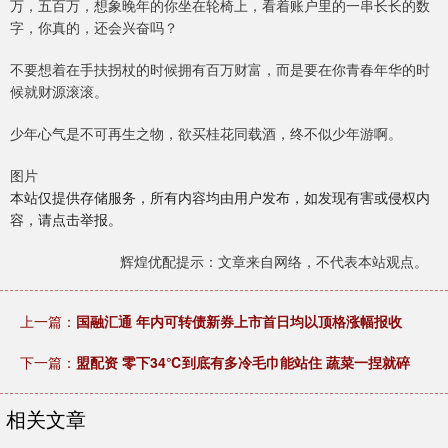
万，五百万，想象晚年的你坐在轮椅上，看着账户里的一串长长的数
字，你真的，还会兴奋吗？
不要想着在手扶拐杖的时候拥有百万财富，而是要在你青春年华的时
候就财源滚滚。
少年心气是不可再生之物，欲买桂花同载酒，终不似少年游啊。
图片
本站仅提供存储服务，所有内容均由用户发布，如发现有害或侵权内
容，请点击举报。
辉煌优配提示：文章来自网络，不代表本站观点。
上一篇：
国融汇通 年内可转债新券上市首日均以顶格涨幅报收
下一篇：
盟配资 零下34℃到底有多冷毛巾能站住 蔬菜一捏就碎
相关文章