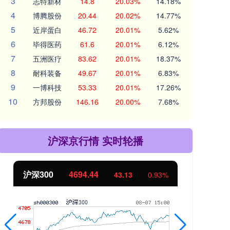
3
志特新材
14.8
20.03%
14.18%
4
博腾股份
20.44
20.02%
14.77%
5
近岸蛋白
46.72
20.01%
5.62%
6
毕得医药
61.6
20.01%
6.12%
7
五洲医疗
83.62
20.01%
18.37%
8
耐科装备
49.67
20.01%
6.83%
9
一博科技
53.33
20.01%
17.26%
10
方邦股份
146.16
20.00%
7.68%
沪深京行情 实时轮播
北证50
1134.24
创
11.37
1.01%