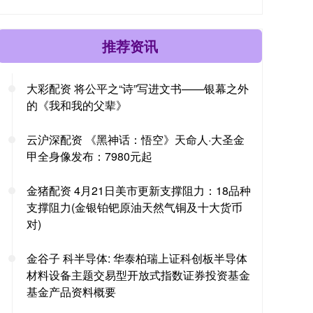
推荐资讯
大彩配资 将公平之“诗”写进文书——银幕之外
的《我和我的父辈》
云沪深配资 《黑神话：悟空》天命人·大圣金
甲全身像发布：7980元起
金猪配资 4月21日美市更新支撑阻力：18品种
支撑阻力(金银铂钯原油天然气铜及十大货币
对)
金谷子 科半导体: 华泰柏瑞上证科创板半导体
材料设备主题交易型开放式指数证券投资基金
基金产品资料概要