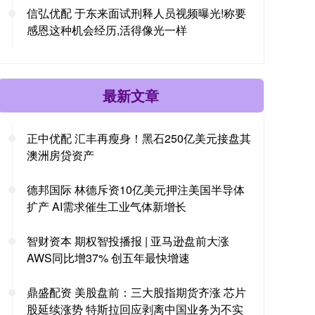
信弘优配 于东来面试刑释人员视频曝光!称要
感恩这种机会经历,活得像光一样
最新文章
正中优配 汇丰再瘦身！黑石250亿美元接盘其
澳洲房贷资产
德邦国际 林德斥资10亿美元押注美国半导体
扩产 AI需求催生工业气体新增长
智财资本 期权智投播报 | 亚马逊盘前大涨
AWS同比增37% 创五年最快增速
鼎盛配资 美股盘前：三大股指期货齐涨 芯片
股延续涨势 特斯拉回应剥离中国业务为不实