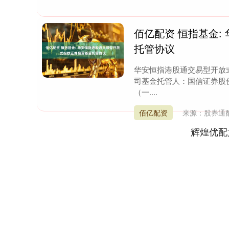
佰亿配资 恒指基金
托管协议
华安恒指港股通交易型开放
司基金托管人：国信证券股
（一....
佰亿配资
来源：股券通
辉煌优配
深证成指
14311.01
9.68
1.02%
200.89
1