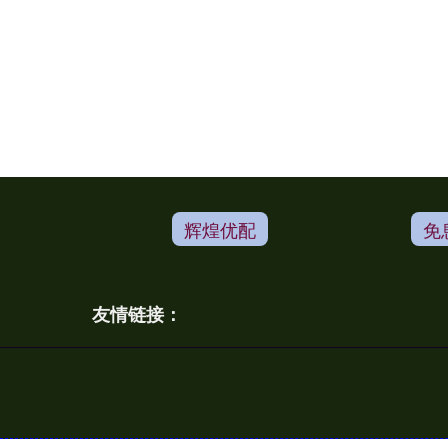
辉煌优配
免
友情链接：