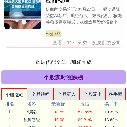
应商梳理
伏白的交易笔记/ 01月27日 一. 驱动逻辑
受益AI芯片、航空航天、燃气轮机、核能
等领域需求爆发，欧洲金属铪价格创下历
史新高。 据Argus数据，2025年....
恒盛优配
查看：
117
分类：
免息配资公司
辉煌优配文章已加载完成
个股实时涨跌榜
个股跌幅
个股流入
个股流出
换手率
个股涨幅
排名
名称
最新价
涨幅
换手率
1
N展芯
116.52
396.89%
79.39%
2
锐翔智能
110.02
20.21%
16.80%