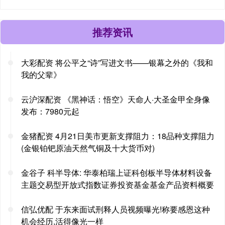
推荐资讯
大彩配资 将公平之“诗”写进文书——银幕之外的《我和
我的父辈》
云沪深配资 《黑神话：悟空》天命人·大圣金甲全身像
发布：7980元起
金猪配资 4月21日美市更新支撑阻力：18品种支撑阻力
(金银铂钯原油天然气铜及十大货币对)
金谷子 科半导体: 华泰柏瑞上证科创板半导体材料设备
主题交易型开放式指数证券投资基金基金产品资料概要
信弘优配 于东来面试刑释人员视频曝光!称要感恩这种
机会经历,活得像光一样