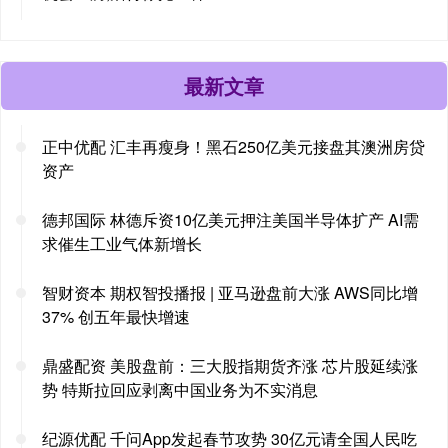
最新文章
正中优配 汇丰再瘦身！黑石250亿美元接盘其澳洲房贷
资产
德邦国际 林德斥资10亿美元押注美国半导体扩产 AI需
求催生工业气体新增长
智财资本 期权智投播报 | 亚马逊盘前大涨 AWS同比增
37% 创五年最快增速
鼎盛配资 美股盘前：三大股指期货齐涨 芯片股延续涨
势 特斯拉回应剥离中国业务为不实消息
纪源优配 千问App发起春节攻势 30亿元请全国人民吃