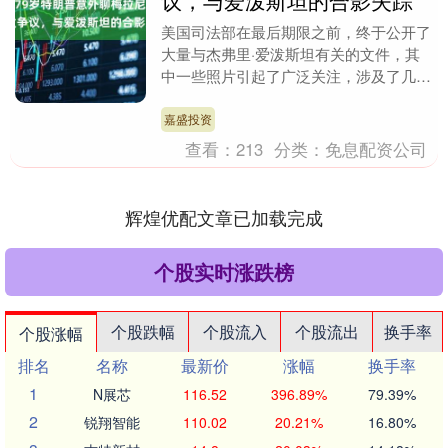
议，与爱泼斯坦的合影失踪
美国司法部在最后期限之前，终于公开了
大量与杰弗里·爱泼斯坦有关的文件，其
中一些照片引起了广泛关注，涉及了几位
名人。而在这些文件中，波及最大的人物
莫过于美国前总统....
嘉盛投资
查看：
213
分类：
免息配资公司
辉煌优配文章已加载完成
个股实时涨跌榜
个股跌幅
个股流入
个股流出
换手率
个股涨幅
排名
名称
最新价
涨幅
换手率
1
N展芯
116.52
396.89%
79.39%
2
锐翔智能
110.02
20.21%
16.80%