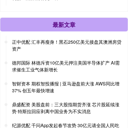
最新文章
正中优配 汇丰再瘦身！黑石250亿美元接盘其澳洲房贷
资产
德邦国际 林德斥资10亿美元押注美国半导体扩产 AI需
求催生工业气体新增长
智财资本 期权智投播报 | 亚马逊盘前大涨 AWS同比增
37% 创五年最快增速
鼎盛配资 美股盘前：三大股指期货齐涨 芯片股延续涨
势 特斯拉回应剥离中国业务为不实消息
纪源优配 千问App发起春节攻势 30亿元请全国人民吃