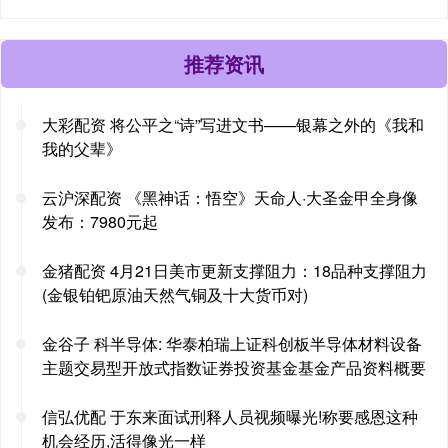
推荐资讯
大彩配资 将公平之“诗”写进文书——银幕之外的《我和
我的父辈》
云沪深配资 《黑神话：悟空》天命人·大圣金甲全身像
发布：7980元起
金猪配资 4月21日美市更新支撑阻力：18品种支撑阻力
(金银铂钯原油天然气铜及十大货币对)
金谷子 科半导体: 华泰柏瑞上证科创板半导体材料设备
主题交易型开放式指数证券投资基金基金产品资料概要
信弘优配 于东来面试刑释人员视频曝光!称要感恩这种
机会经历,活得像光一样