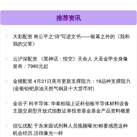
推荐资讯
大彩配资 将公平之“诗”写进文书——银幕之外的《我和
我的父辈》
云沪深配资 《黑神话：悟空》天命人·大圣金甲全身像
发布：7980元起
金猪配资 4月21日美市更新支撑阻力：18品种支撑阻力
(金银铂钯原油天然气铜及十大货币对)
金谷子 科半导体: 华泰柏瑞上证科创板半导体材料设备
主题交易型开放式指数证券投资基金基金产品资料概要
信弘优配 于东来面试刑释人员视频曝光!称要感恩这种
机会经历,活得像光一样