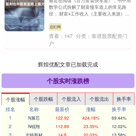
最近在阅读《百万富翁快车道》，书中用
数学公式拆解了财富慢车道上的常见路
径： 财富🟰工作收入（主要收入来源）➕
市场投资收入（财富增长） 如果我们将
工作收入和市场投....
启灯网
查看：
147
分类：
靠谱股票配资门
户
辉煌优配文章已加载完成
个股实时涨跌榜
个股跌幅
个股流入
个股流出
换手率
个股涨幅
排名
名称
最新价
涨幅
换手率
1
N展芯
122.92
424.18%
69.44%
2
N锐翔
112.89
23.35%
12.02%
3
志特新材
14.8
20.03%
13.58%