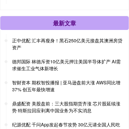
最新文章
正中优配 汇丰再瘦身！黑石250亿美元接盘其澳洲房贷
资产
德邦国际 林德斥资10亿美元押注美国半导体扩产 AI需
求催生工业气体新增长
智财资本 期权智投播报 | 亚马逊盘前大涨 AWS同比增
37% 创五年最快增速
鼎盛配资 美股盘前：三大股指期货齐涨 芯片股延续涨
势 特斯拉回应剥离中国业务为不实消息
纪源优配 千问App发起春节攻势 30亿元请全国人民吃