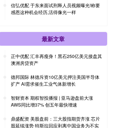
信弘优配 于东来面试刑释人员视频曝光!称要
感恩这种机会经历,活得像光一样
最新文章
正中优配 汇丰再瘦身！黑石250亿美元接盘其
澳洲房贷资产
德邦国际 林德斥资10亿美元押注美国半导体
扩产 AI需求催生工业气体新增长
智财资本 期权智投播报 | 亚马逊盘前大涨
AWS同比增37% 创五年最快增速
鼎盛配资 美股盘前：三大股指期货齐涨 芯片
股延续涨势 特斯拉回应剥离中国业务为不实