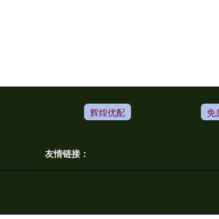
辉煌优配
免
友情链接：