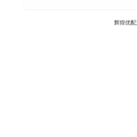
辉煌优配
深证成指
14311.01
9.68
1.02%
200.89
1