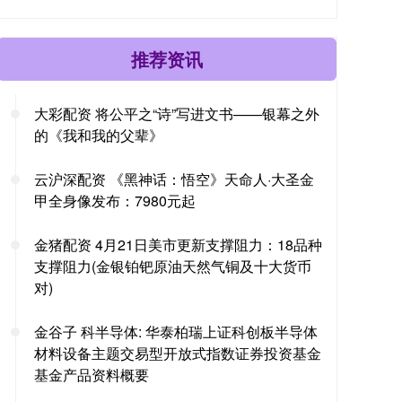
推荐资讯
大彩配资 将公平之“诗”写进文书——银幕之外
的《我和我的父辈》
云沪深配资 《黑神话：悟空》天命人·大圣金
甲全身像发布：7980元起
金猪配资 4月21日美市更新支撑阻力：18品种
支撑阻力(金银铂钯原油天然气铜及十大货币
对)
金谷子 科半导体: 华泰柏瑞上证科创板半导体
材料设备主题交易型开放式指数证券投资基金
基金产品资料概要