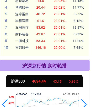
3
志特新材
14.8
20.03%
14.18%
4
博腾股份
20.44
20.02%
14.77%
5
近岸蛋白
46.72
20.01%
5.62%
6
毕得医药
61.6
20.01%
6.12%
7
五洲医疗
83.62
20.01%
18.37%
8
耐科装备
49.67
20.01%
6.83%
9
一博科技
53.33
20.01%
17.26%
10
方邦股份
146.16
20.00%
7.68%
沪深京行情 实时轮播
北证50
1134.24
创
11.37
1.01%