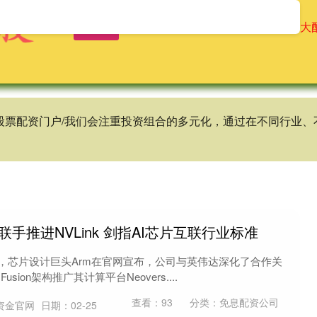
首页
辉煌优配
免息配资公司
十大
谱股票配资门户/我们会注重投资组合的多元化，通过在不同行业
联手推进NVLink 剑指AI芯片互联行业标准
），芯片设计巨头Arm在官网宣布，公司与英伟达深化了合作关
usion架构推广其计算平台Neovers....
查看：
93
分类：
免息配资公司
资金官网
日期：02-25