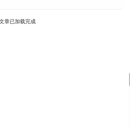
文章已加载完成
沪深300
4694.44
.42%
43.13
0.93%